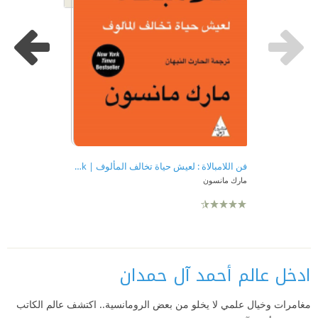
فن اللامبالاة : لعيش حياة تخالف المألوف | The Subtle Art of Not Giving a F*ck
مارك مانسون
ادخل عالم أحمد آل حمدان
مغامرات وخيال علمي لا يخلو من بعض الرومانسية.. اكتشف عالم الكاتب