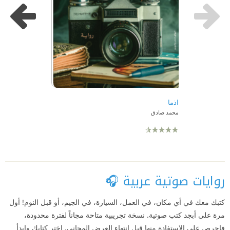
اذما
محمد صادق
روايات صوتية عربية 🎧
كتبك معك في أي مكان، في العمل، السيارة، في الجيم، أو قبل النوم! أول
مرة على أبجد كتب صوتية. نسخة تجريبية متاحة مجاناً لفترة محدودة،
فاحرص على الاستفادة منها قبل انتهاء العرض المجاني. اختر كتابك وابدأ