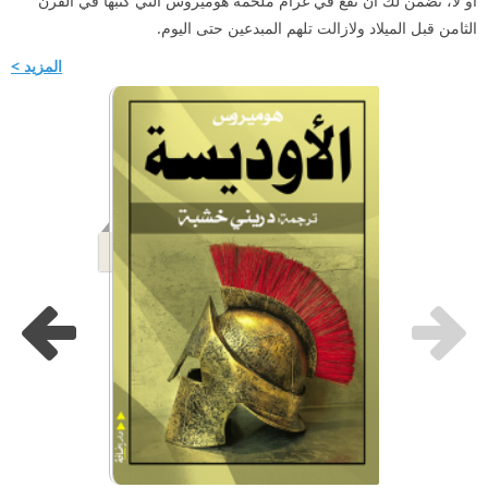
أو لا، نضمن لك ان تقع في غرام ملحمة هوميروس التي كتبها في القرن
الثامن قبل الميلاد ولازالت تلهم المبدعين حتى اليوم.
المزيد >