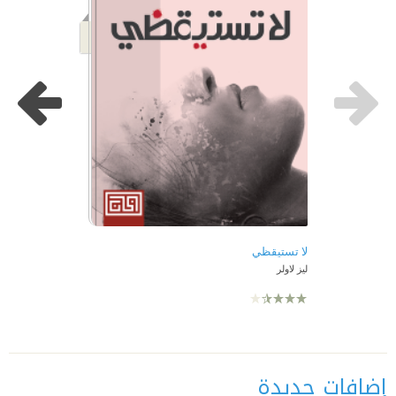
لا تستيقظي
ليز لاولر
إضافات جديدة