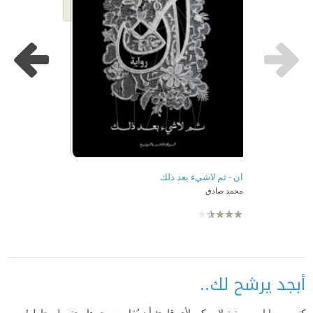
ان - ثم لاشيء بعد ذلك
محمد صادق
أبجد يرشح لك..
كتب وروايات صوتية لا يمكن لأي قارئ أن يُقاوم سحرها، حتى لو حاول!