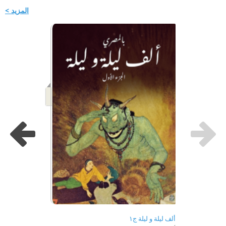
المزيد >
ألف ليلة و ليلة ج١