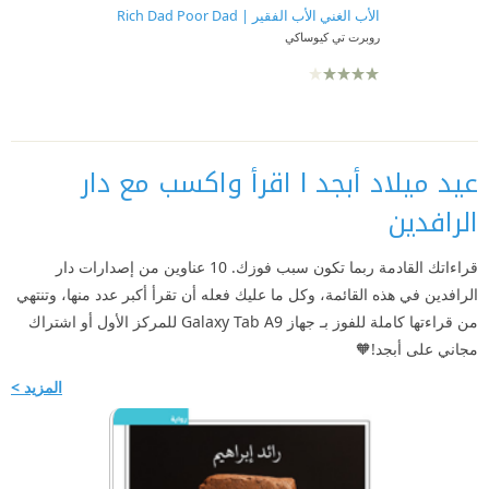
الأب الغني الأب الفقير | Rich Dad Poor Dad
روبرت تي كيوساكي
عيد ميلاد أبجد l اقرأ واكسب مع دار
الرافدين
قراءاتك القادمة ربما تكون سبب فوزك. 10 عناوين من إصدارات دار
الرافدين في هذه القائمة، وكل ما عليك فعله أن تقرأ أكبر عدد منها، وتنتهي
من قراءتها كاملة للفوز بـ جهاز Galaxy Tab A9 للمركز الأول أو اشتراك
مجاني على أبجد!🧡
المزيد >