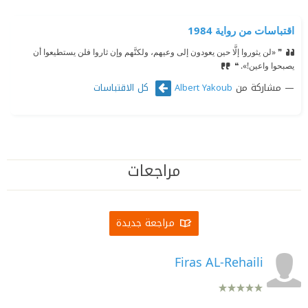
اقتباسات من رواية 1984
❞ «لن يثوروا إلَّا حين يعودون إلى وعيهم، ولكنَّهم وإن ثاروا فلن يستطيعوا أن
يصبحوا واعين!». ❝
مشاركة من
كل الاقتباسات
Albert Yakoub
مراجعات
مراجعة جديدة
Firas AL-Rehaili