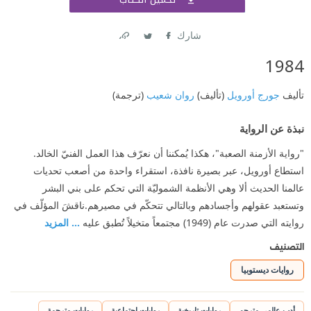
اشتر
شارك
Link
Twitter
Facebook
1984
تأليف
جورج أورويل
(تأليف)
روان شعيب
(ترجمة)
نبذة عن الرواية
"رواية الأزمنة الصعبة"، هكذا يُمكننا أن نعرّف هذا العمل الفنيّ الخالد.
استطاع أورويل، عبر بصيرة نافذة، استقراء واحدة من أصعب تحديات
عالمنا الحديث ألا وهي الأنظمة الشموليّة التي تحكم على بني البشر
وتستعبد عقولهم وأجسادهم وبالتالي تتحكّم في مصيرهم.ناقشَ المؤلّف في
روايته التي صدرت عام (1949) مجتمعاً متخيلاً تُطبق عليه
... المزيد
التصنيف
روايات ديستوبيا
أدب عالمي مترجم
روايات تاريخية
روايات اجتماعية
روايات مترجمة