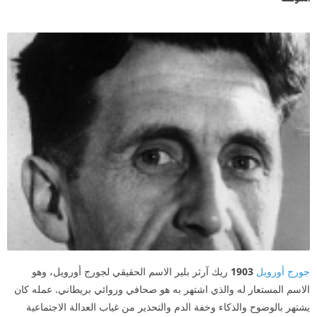
بالتشكل والظهور أو تتزعزع ثقتها بذاتها وتفقد الإرادة في
الحكم
جورج أورويل
1903
ريك آرثر بلير الاسم الحقيقي لجورج أورويل، وهو
الاسم المستعار له والذي اشتهر به هو صحافي وروائي بريطاني. عمله كان
يشتهر بالوضوح والذكاء وخفة الدم والتحذير من غياب العدالة الاجتماعية