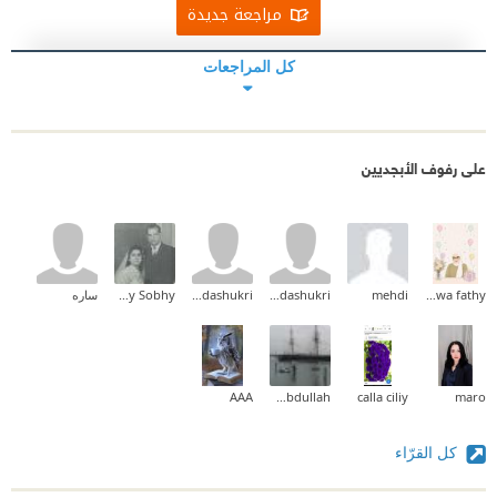
مراجعة جديدة
كل المراجعات
على رفوف الأبجديين
Marwa fathy
mehdi
nadashukri
nadashukri
Mina Hany Sobhy
ساره
AAA
Khaled Abdullah
calla ciliy
maro
كل القرّاء