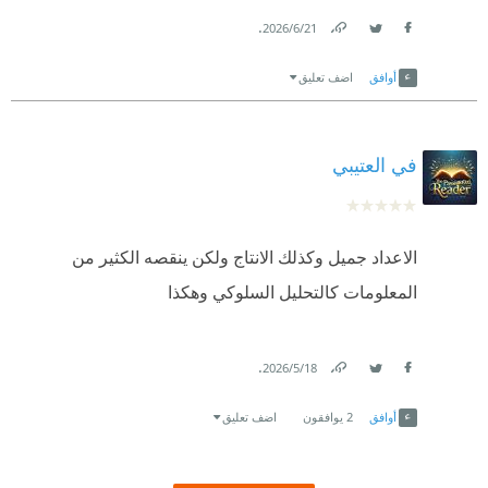
.
21‏/6‏/2026
Link
Twitter
Facebook
أوافق
اضف تعليق
في العتيبي
الاعداد جميل وكذلك الانتاج ولكن ينقصه الكثير من
المعلومات كالتحليل السلوكي وهكذا
.
18‏/5‏/2026
Link
Twitter
Facebook
أوافق
2
يوافقون
اضف تعليق