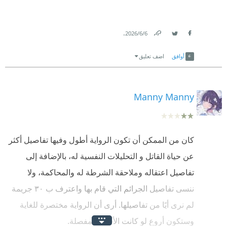
.
6‏/6‏/2026
Link
Twitter
Facebook
أوافق
اضف تعليق
Manny Manny
كان من الممكن أن تكون الرواية أطول وفيها تفاصيل أكثر
عن حياة القاتل و التحليلات النفسية له، بالإضافة إلى
تفاصيل اعتقاله وملاحقة الشرطة له والمحاكمة، ولا
ننسى تفاصيل الجرائم التي قام بها واعترف ب ٣٠ جريمة
لم نرى أيًا من تفاصيلها. أرى أن الرواية مختصرة للغاية
وستكون أروع لو كانت الأحداث مفصلة.