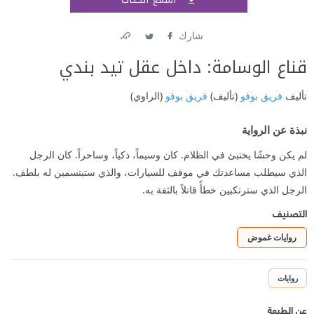
اشتر
شارك
Link
Twitter
Facebook
قناع الوسامة: داخل عقل تيد بندي
تأليف
فريق بوفو
(تأليف)
فريق بوفو
(الراوي)
نبذة عن الرواية
لم يكن وحشًا يختبئ في الظلام. كان وسيماً، ذكياً، وساحراً. كان الرجل
الذي سيطلب مساعدتك في موقف للسيارات، والذي ستبتسمين له بلطف.
الرجل الذي سترتكبين خطأً قاتلاً بالثقة به.
التصنيف
روايات غموض
روايات
عن الطبعة