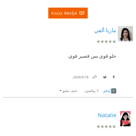
مراجعة جديدة
ماريا ألفي
حلو قوي بس قصير قوي.
.
18‏/5‏/2026
Link
Twitter
Facebook
أوافق
3
يوافقون
اضف تعليق
Natalie