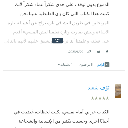
الدموع بدون توقف على خدي شكراً عماد شكراً لأنك
كتبت هذا الكتاب اللي كان زي الطبطبة علينا نحن
المرتحلين في طريق التشافي تارة تزاح عن أعيينا ستارة
الاساءة وليش صارت وتارة تعلمنا ليش المسيء أقدم
على فعلته وعلمتنا أننا نرحمهم ونشفق عليهم لأنهم بالتالي
أرواح مجروحة وقدمت لنا على طاولة الالم لهولاء
.
20‏/6‏/2023
Facebook
Twitter
Link
الغفران لتشافينا وانتشالنا من شعور الغضب اللي يجتاحنا
أوافق
5
يوافقون
1 تعليقات
ضدهم ووضحت لنا مراحل التشافي وأنه عادي نتعثر واحنا
بطريقنا لايجاد انفسنا ومايهم متى أو أين فالتشافي رحلة
إلى أن نقابل ربنا .
نَوْف سَعيد
الكتاب عراني أمام نفسي، بكيت لحظات، غَضبت في
أحيانًا أخرى وحسيت بكثير من الإنسانية والشجاعة