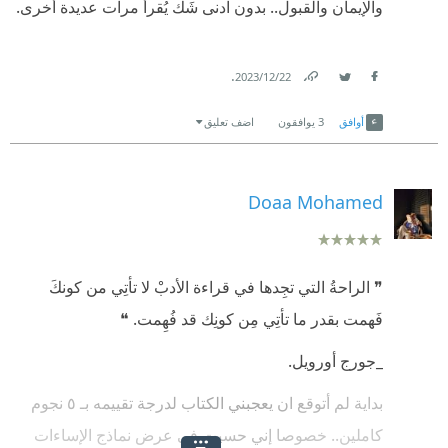
والإيمان والقبول.. بدون ادنى شَك يُقرأ مرات عديدة أخرى.
.
22‏/12‏/2023
Link
Twitter
Facebook
أوافق
3
يوافقون
اضف تعليق
Doaa Mohamed
❞ الراحةُ التي تجِدها في قراءة الأدبْ لا تأتِي من كونكَ
فَهمت بقدر ما تأتِي مِن كونِك قد فُهِمت. ❝
_جورج أورويل.
بداية لم أتوقع ان يعجبني الكتاب لدرجة تقييمه بـ ٥ نجوم
كاملين.. خصوصا إني حسيت في عرض نماذج الإساءات