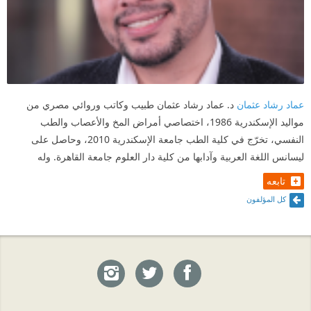
❞ من يحكم على الناس، يموت بسموم أحكامه قبل أن
تصيبهم جروح سهامه. ❝
.
(٣)
عماد رشاد عثمان
د. عماد رشاد عثمان طبيب وكاتب وروائي مصري من
مواليد الإسكندرية 1986، اختصاصي أمراض المخ والأعصاب والطب
.
النفسي، تخرّج في كلية الطب جامعة الإسكندرية 2010، وحاصل على
ليسانس اللغة العربية وآدابها من كلية دار العلوم جامعة القاهرة. وله
❞ الشفقة على الذات تحمل نوعًا من التبرير النفسي لحالة
تابعه
الشلل، ونوعًا من التسويغ الذاتي للاستسلام! ❝
كل المؤلفون
.
❞ من أصول النضج النفسي التعبير عن الاحتياجات، وأنه
ليس على أحد أن يتوقع ما لم نتلفظ به من احتياجاتنا ❝
.