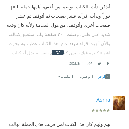
أتذكر بدأت بالكتاب بتوصية من أختي، أيامها حملته pdf
فوراً وبدأت اقرأه، عشر صفحات ثم أتوقف ثم عشر
صفحات أخرى وأتوقف، من هول الصدمة ولأنه كان وقعه
شديد على قلبي، وصلت ٢٠٠ صفحة ولم استطع إكماله،
والآن أنهيت قراءته بعد عام، هذا الكتاب عظيم وسيحرك
اشياء كثيرة فيك، ليس كتاب علم نفس مبتذل أو كتاب
تنمية مليء بالوعظ الاستعلائي، بل كتاب يفكك كل
.
11‏/3‏/2025
Facebook
Twitter
Link
مشاعرك بالتدريج ويجعلك مشتبكاً مع نفسك. أنا لم أكتفِ
أوافق
5
يوافقون
1 تعليقات
بقراءة الكتاب من أبجد بل اقتنيته ورقياً كي يبقى مرجعاً
دائماً لي. والشكر الجزيل ل د.عماد رشاد لفصاحته البلاغية
بالأخص وتمكنه اللغوي وجمال اسلوبه، فكرني بنجيب
Asma
محفوظ 🤭
بهم ولهم كان هذا الكتاب لمن قريت هذي الجملة انهالت