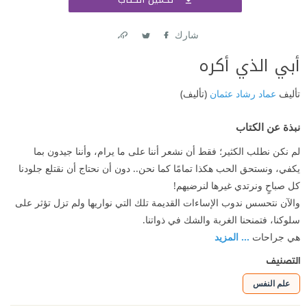
اشتر
شارك
Link
Twitter
Facebook
أبي الذي أكره
تأليف
عماد رشاد عثمان
(تأليف)
نبذة عن الكتاب
لم نكن نطلب الكثير؛ فقط أن نشعر أننا على ما يرام، وأننا جيدون بما
يكفي، ونستحق الحب هكذا تمامًا كما نحن.. دون أن نحتاج أن نقتلع جلودنا
كل صباحٍ ونرتدي غيرها لنرضيهم!
والآن نتحسس ندوب الإساءات القديمة تلك التي نواريها ولم تزل تؤثر على
سلوكنا، فتمنحنا الغربة والشك في ذواتنا.
هي جراحات
... المزيد
التصنيف
علم النفس