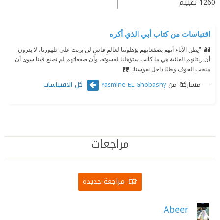
1260
تقييم
اقتباسات من كتاب أبي الذي أكره
"يظن الآباء أنهم بصفعاتهم يؤهلوننا لعالمٍ قاسٍ لن يربت على ظهورنا، لا يدرون
أن ربتاتهم الغائبة هي ما كانت ستؤهلنا لقسوته، وأن صفعاتهم لم تصنع فينا سوى أن
منحت الخوف وطنًا داخل نفوسنا!
مشاركة من
كل الاقتباسات
Yasmine EL Ghobashy
مراجعات
مراجعة جديدة
Abeer