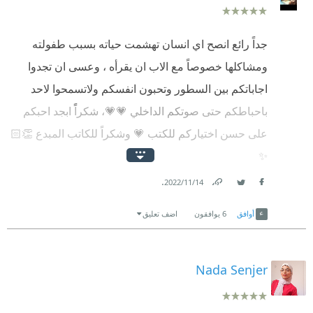
جداً رائع انصح اي انسان تهشمت حياته بسبب طفولته
ومشاكلها خصوصاً مع الاب ان يقرأه ، وعسى ان تجدوا
اجاباتكم بين السطور وتحبون انفسكم ولاتسمحوا لاحد
باحباطكم حتى صوتكم الداخلي 💗💗، شكراً ابجد احبكم
على حسن اختياركم للكتب 💗 وشكراً للكاتب المبدع 👏🏻
✨
.
14‏/11‏/2022
Link
Twitter
Facebook
أوافق
6
يوافقون
اضف تعليق
Nada Senjer