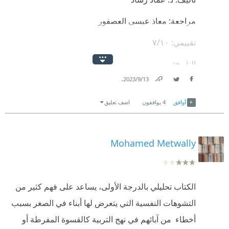
مراجعة: معاذ عيسى العصفور
تقييمي: ٧/١٠
التاريخ:
.
13‏/9‏/2023
هل تنصح بقراءته: متوقف
Link
Twitter
Facebook
أوافق
4
يوافقون
اضف تعليق
———————-
.
Mohamed Metwally
قبل البدء..
.
الكتاب تحليلي بالدرجة الأولى، يساعد على فهم كثير من
المدار والمحور الأساسي في العلاقات الأسرية الناجحة
التشوهات النفسية التي يتعرض لها أبناء في الصغر بسبب
والمطمئنة يدور حول علاقة الأب بالأم والزوج بالزوجة،
أخطاء من آبائهم في نهج التربية كالقسوة المفرطة أو
فإذا كان هناك تفاهم وترابط وود واحترام وانسجام