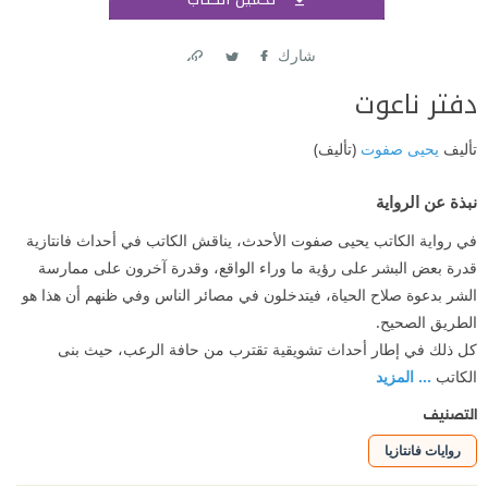
اشتر
شارك
Link
Twitter
Facebook
دفتر ناعوت
تأليف
يحيى صفوت
(تأليف)
نبذة عن الرواية
في رواية الكاتب يحيى صفوت الأحدث، يناقش الكاتب في أحداث فانتازية
قدرة بعض البشر على رؤية ما وراء الواقع، وقدرة آخرون على ممارسة
الشر بدعوة صلاح الحياة، فيتدخلون في مصائر الناس وفي ظنهم أن هذا هو
الطريق الصحيح.
كل ذلك في إطار أحداث تشويقية تقترب من حافة الرعب، حيث بنى
الكاتب
... المزيد
التصنيف
روايات فانتازيا