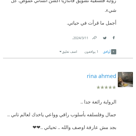
رواية فلسفية تشويق فانتازيا اكشن انساني غموض. كل
شيء.
أجمل ما قرأت في حياتي.
.
11‏/3‏/2024
Link
Twitter
Facebook
أوافق
1
يوافقون
اضف تعليق
rina ahmed
الرواية رائعة جدا ..
جمال وفلسلفه بأسلوب راقي وواعي ياخدك لعالم تاني ..
بجد مش عارفة اوصف والله .. تحياتي ..❤❤