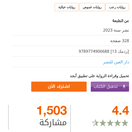
روايات رعب
روايات غموض
روايات خيالية
عن الطبعة
نشر سنة 2023
328 صفحة
[ردمك 13] 9789774906688
دار العين للنشر
تحميل وقراءة الرواية على تطبيق أبجد
تحميل الكتاب
اشترك الآن
1,503
4.4
مشاركة