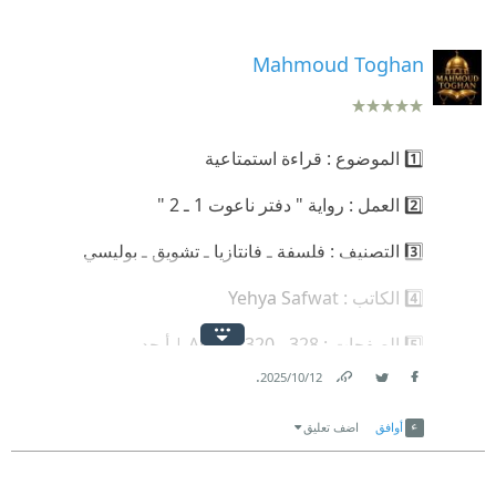
Mahmoud Toghan
.
12‏/10‏/2025
Link
Twitter
Facebook
أوافق
اضف تعليق