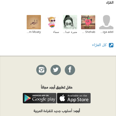
القرّاء
khadiga adel
Tarek Shehab
منيرة عبدالله
سماء
Ibrahim Moaty
كل القرّاء
حمّل تطبيق أبجد مجاناً
أبجد
: أسلوب جديد للقراءة العربية