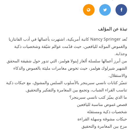
https://www.facebook.com/NancySpringerNovelist/
https://www.nancyspringer.com/
https://x.com/NancySpringer
نبذة عن المؤلف
تُعد Nancy Springer كاتبة أمريكية، اشتهرت بأعمالها في أدب الفانتازيا
والغموض الموجّه لليافعين، حيث قدّمت عوالم شيّقة وشخصيات ذكية
وجذابة.
من أبرز أعمالها سلسلة ألغاز إينولا هولمز، التي تدور حول شقيقة المحقق
الشهير شيرلوك هولمز، حيث تخوض مغامرات مليئة بالغموض والذكاء
والاستقلال.
تتميّز كتابات نانسي سبرينجر بالأسلوب السلس والمشوق، مع حبكات ذكية
تناسب القراء الشباب، وتجمع بين المغامرة والتفكير والتحقيق.
ما الذي يميّز كتب نانسي سبرينجر؟
قصص غموض مناسبة لليافعين
شخصيات ذكية ومستقلة
حبكات مشوقة وسهلة القراءة
مزج بين المغامرة والتحقيق