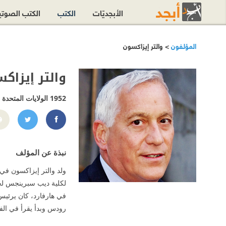
الأبجديّات
الكتب
الكتب الصوت
المؤلفون
> والتر إيزاكسون
والتر إيزاك
1952
الولايات المتحدة
acson
om/isaacsonw
نبذة عن المؤلف
في هارفارد، كان يرئيس
رودس وبدأ يقرأ في ال