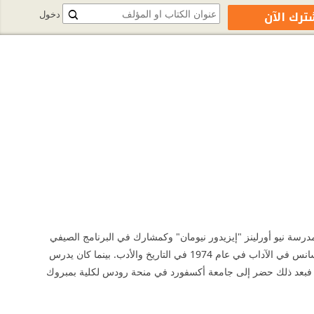
ترك الآن
دخول
تحدة . بعد تخرجه من مدرسة نيو أورلينز "إيزيدور نيومان" وكمشارك في البرنامج الصيفي
لكلية ديب سبرينجس لجمعية تيلورايد (TASP)، تلقى إيزاكسون تعليمة في كلية هارفارد وحصل على ليسانس في الآداب في عام 1974 في التاريخ والأدب. بينما كان يدرس
. فبعد ذلك حضر إلى جامعة أكسفورد في منحة رودس لكلية بمبروك