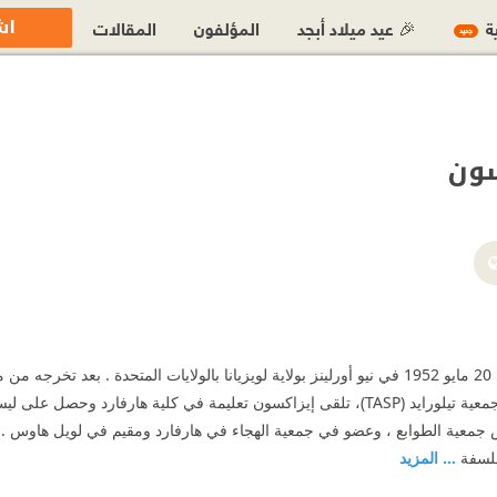
اش
ية
🎉 عيد ميلاد أبجد
المؤلفون
المقالات
جديد
سون
https://twitter.com/WalterIsa
https://www.facebook.c
ولد والتر إيزاكسون في 20 مايو 1952 في نيو أورلينز بولاية لويزيانا بالولايات الم
 جمعية الطوابع ، وعضو في جمعية الهجاء في هارفارد ومقيم في لويل هاوس 
فلسفة
... المزيد