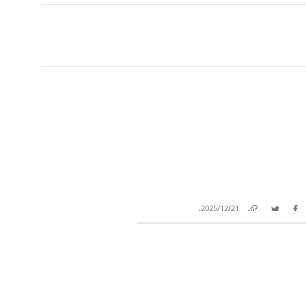
.
21‏/12‏/2025
Link
Twitter
Facebook