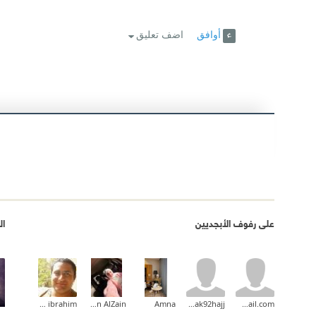
أوافق
اضف تعليق
على رفوف الأبجديين
ال
basem ibrahim
Nesreen AlZain
Amna
tabarak92hajj
achouaib.2013@gmail.com