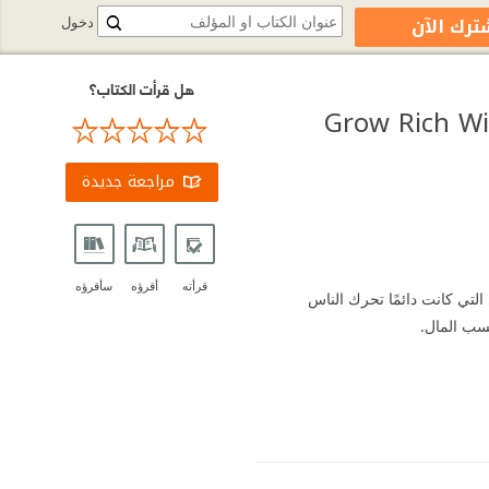
ترك الآن
دخول
هل قرأت الكتاب؟
رتاح البال: اجعل ثروتك طريقاً للسلام الداخلي | Grow Rich With
مراجعة جديدة
قرأته
أقرؤه
سأقرؤه
التي كانت دائمًا تحرك الناس
كسب المال.