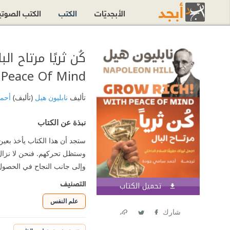
الأبجديّات
الكتب
الكتب الصوت
Peace Of Mind
تأليف
نابليون هيل
(تأليف)
أحم
نبذة عن الكتاب
ستجد أن هذا الكتاب يأخذ بعين
وستظل تحركهم. فنحن لا نزال 
وإلى جانب النجاح في الحصول
التصنيف
تحميل الكتاب
اشترك الآن
علم النفس
شارك
Link
Twitter
Facebook