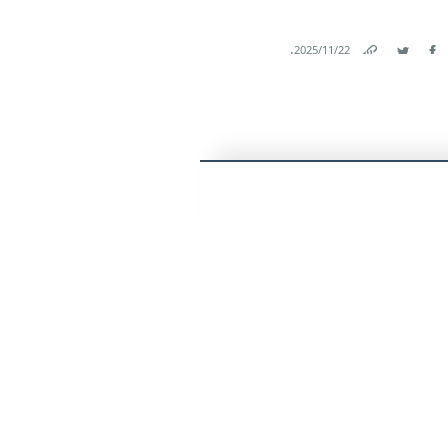
.
22‏/11‏/2025
Link
Twitter
Facebook