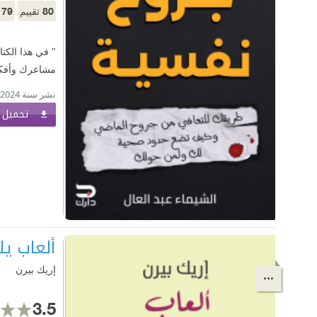
79
80
تقييم
م
" في هذا الكت
مشاعرك وأفكار
نشر سنة 2024
تحميل ا
ألعاب يل
إريك بيرن
3.5