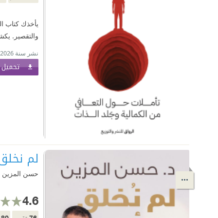
يأخذك كتاب ال
والتقصير. يكش
نشر سنة 2026
تحميل ا
لم نخلق 
حسن المزين
4.6
80
76
تقييم
م