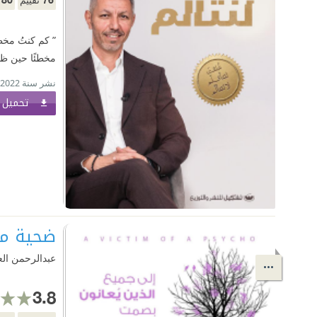
” كم كنتُ مخط
مخطئًا حين ظن
نشر سنة 2022
تحميل ا
ضحية م
عبدالرحمن العب
3.8