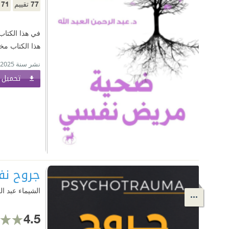
71
77
تقييم
م
في هذا الكتاب
هذا الكتاب مخ
نشر سنة 2025
تحميل ا
جروح نف
الشيماء عبد ال
4.5