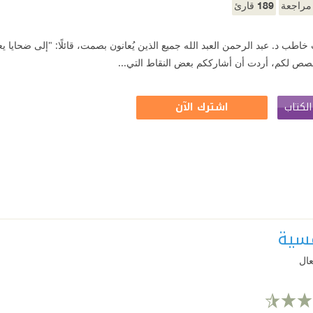
189
راجعة
قارئ
 خاطب د. عبد الرحمن العبد الله جميع الذين يُعانون بصمت، قائلًا: "إلى ضحا
صص لكم، أردت أن أشارككم بعض النقاط التي...
لكتاب
اشترك الآن
سية
عال