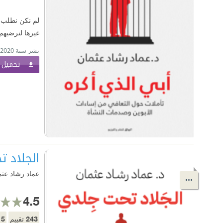
لم نكن نطلب ال
غيرها لنرضيهم
نشر سنة 2020
تحميل ا
الجلاد 
عماد رشاد عثم
4.5
15
243
تقييم