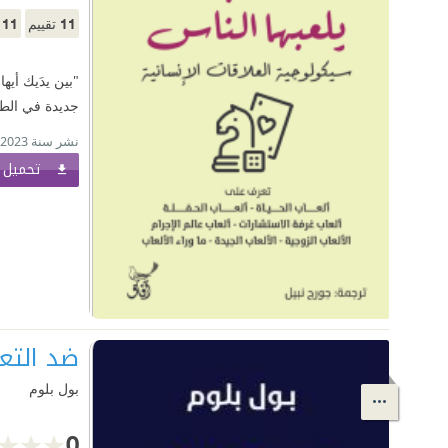
11
11
تقييم
م
"بين يدَيك أي
جديدة في الط
نشر سنة 2023
تحميل ا
ضد التع
بول بلوم
0