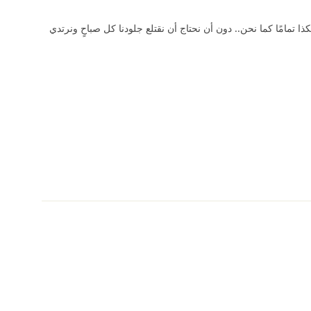
 تمامًا كما نحن.. دون أن نحتاج أن نقتلع جلودنا كل صباحٍ ونرتدي