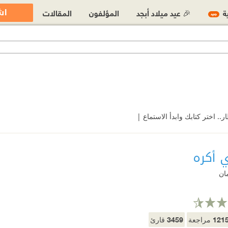
اش
ية
🎉 عيد ميلاد أبجد
المؤلفون
المقالات
جديد
 اختر كتابك وابدأ الاستماع |
ي أكره
ان
3459
121
مراجعة
قارئ