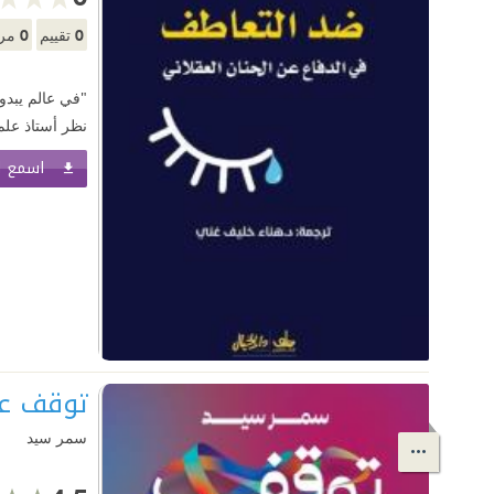
0
0
تقييم
مرا
"في عالم يبدو 
نظر أستاذ علم
اسمع ا
توقف ع
سمر سيد