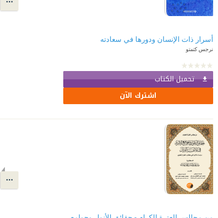
أسرار ذات الإنسان ودورها في سعادته
نرجس كتمتو
تحميل الكتاب
اشترك الآن
من مجالس العترة الكرام - حقائق الأنوار وجوامع الأسرار في بلاغة القرآن - دراسة دلالية في كتاب "الطراز" العلوي