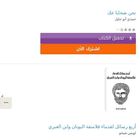
نحن ضحايا عك
حمدي أبو جليل
تحميل الكتاب
اشترك الآن
أربع رسائل لقدماء فلاسفة اليونان وابن العبري
لويس شيخو