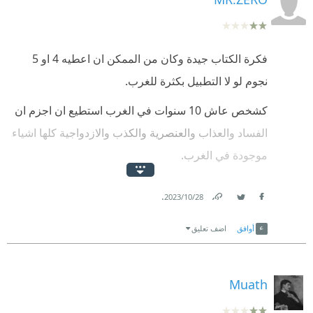
مختلف ميادين الحياة.
فكرة الكتاب جيدة وكان من الممكن ان اعطيه 4 او 5
نجوم لو لا التطبيل بكثرة للغرب.
كشخص عاش 10 سنوات في الغرب استطيع ان اجزم ان
الفساد والعذاب والعنصرية والكذب والازدواجية كلها اشياء
موجودة في الغرب.
لا أرى سبب يجعل الكاتب يوصف الغرب بعد كل تعليق
.
28‏/10‏/2023
بالملائكة الذين يقومون بكل شيء بشكل صحيح.
Link
Twitter
Facebook
أوافق
اضف تعليق
Muath