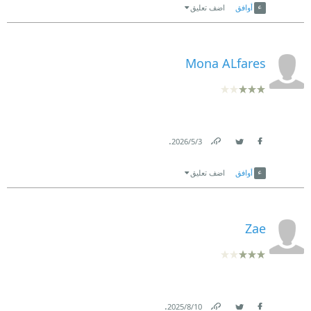
أوافق
اضف تعليق
Mona ALfares
.
3‏/5‏/2026
Link
Twitter
Facebook
أوافق
اضف تعليق
Zae
.
10‏/8‏/2025