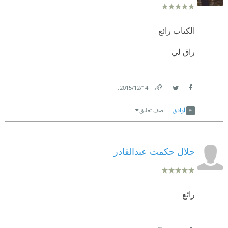
الكتاب رائع
راق لي
.
14‏/12‏/2015
Link
Twitter
Facebook
أوافق
اضف تعليق
جلال حكمت عبدالقادر
رائع