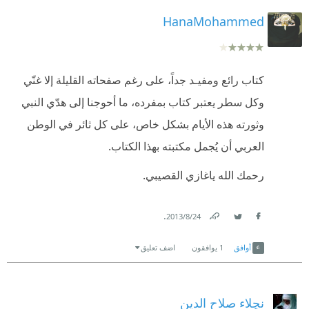
HanaMohammed
كتاب رائع ومفيـد جداً، على رغم صفحاته القليلة إلا غنّي
وكل سطر يعتبر كتاب بمفرده، ما أحوجنا إلى هدّي النبي
وثورته هذه الأيام بشكل خاص، على كل ثائر في الوطن
العربي أن يُجمل مكتبته بهذا الكتاب.
رحمك الله ياغازي القصيبي.
.
24‏/8‏/2013
Link
Twitter
Facebook
أوافق
1
يوافقون
اضف تعليق
نچلاء صلاح الدين