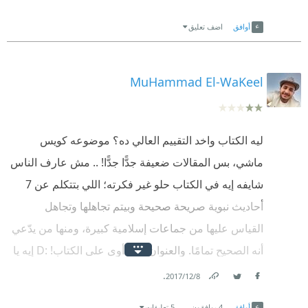
Link
Twitter
Facebook
أوافق
اضف تعليق
MuHammad El-WaKeel
ليه الكتاب واخد التقييم العالي ده؟ موضوعه كويس
ماشي، بس المقالات ضعيفة جدًّا جدًّا! .. مش عارف الناس
شايفه إيه في الكتاب حلو غير فكرته؛ اللي بتتكلم عن 7
أحاديث نبوية صريحة صحيحة وبيتم تجاهلها وتجاهل
القياس عليها من جماعات إسلامية كبيرة، ومنها من يدّعي
أنه الصحيح تمامًا. والعنوان كبير أوي على الكتاب! :D إيه يا
عم مش للدرجة، هو بداية، مدخل، تمهيد بسيط بس مش
.
8‏/12‏/2017
Facebook
ثورة يعني! :D
Twitter
Link
أوافق
4
يوافقون
5 تعليقات