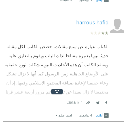
أنا عزائي الوحيد إنه يكون الكتاب ده اتكتب وهو لسه
القصيبي في السعودية ومحافظ في حديثه، غير كده كتاب
harrous hafid
فكرته حلوة، تعبان في معالجته للفكرة إن كان بيحاول
يعني.
‎الكتاب عبارة عن سبع مقالات، خصص الكاتب لكل مقالة
حديثا نبويا يعتبره مفتاحا لذلك الباب ويقوم بالتعليق عليه،
ويعتقد الكاتب أن هذه الأحاديث النبوية شكلت ثورة حقيقية
على الأوضاع الجاهلية زمن الرسول كما أنها لا تزال تشكل
وعاء حقيقيا لإعادة صياغة المجتمع الإسلامي وفقها، إذ أن
مجتمعنا لا زال بعيدا عن تمثلها رغم مرور أربعة عشر قرنا
على الإرشادات النبوية الواردة فيها. و مما لا شك أن
.
11‏/1‏/2015
Facebook
Twitter
Link
الأحاديث التي أوردها الكاتب مهمة لكن عنوان الكتاب
أوافق
4
يوافقون
اضف تعليق
المثير لا يعكس بأية حال ما يمكن للمرء أن يمني النفس