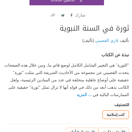
اشتر
شارك
Link
Twitter
Facebook
ثورة في السنة النبوية
تأليف
غازي القصيبي
(تأليف)
نبذة عن الكتاب
"الثورة" هي التغيير الشامل الكامل لوضع قائم ما، ومن خلال هذه الصفحات
يتحدث القصيبي عن مجموعة من الأحاديث الشريفة التي مثلت "ثورة"
حقيقية على أوضاع جاهلية متخلفة في عدد من الميادين الرئيسية، ولعل
الكاتب يذهب أبعد من ذلك في قوله أنها لا تزال تمثل "ثورة" حقيقية على
الممارسات البالية في
... المزيد
التصنيف
كتب إسلامية
فلاسفة ومفكرون
فلسفة وتاريخ أديان