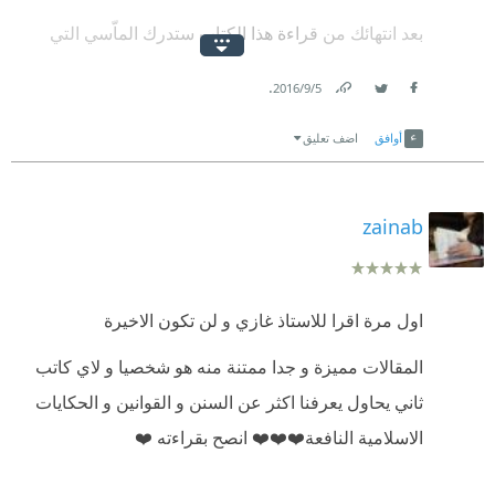
بعد انتهائك من قراءة هذا الكتاب ستدرك الماّسي التي
وصلنا لها كمسلمين وأين نحن من الأمم الان وسابقا ولا
.
5‏/9‏/2016
اعلم اين نحن في المستقبل ( رغم السوداوية التي يفرضها
Link
Twitter
Facebook
علينا الواقع لكن سأظل متفائل :) .
أوافق
اضف تعليق
انصح كل من يمر من هنا ان يقرأ الكتاب وسيعرف ما هو
إسلامنا بالفعل ( صورة بسيطة ) . الذي نحن عليه الان من
zainab
اسلام لا اعرف له مسمّى .
اقرؤووووووووه .
اول مرة اقرا للاستاذ غازي و لن تكون الاخيرة
المقالات مميزة و جدا ممتنة منه هو شخصيا و لاي كاتب
ثاني يحاول يعرفنا اكثر عن السنن و القوانين و الحكايات
الاسلامية النافعة❤️❤️❤️ انصح بقراءته ❤️