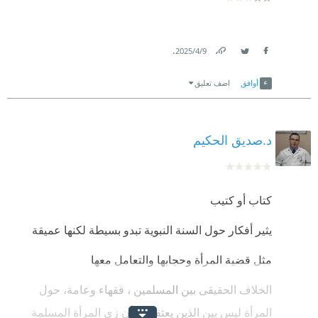
.
9‏/4‏/2025
Link
Twitter
Facebook
أوافق
اضف تعليق
د.صديق الحكيم
كتاب أو كتيب
يثير أفكار حول السنة النبوية تبدو بسيطة لكنها عميقة
مثل قضية المرأة وحجابها والتعامل معها
الخلاف الحقيقى بين المسلمين ، فقهاء وعامة، حول
المرأة ليس بين الذين يعتقدون أن زى المرأة المسلمة