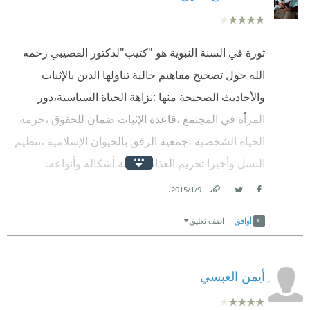
ثورة في السنة النبوية هو "كتيب"لدكتور القصيبي رحمه
الله حول تصحيح مفاهيم حالية تناولها الدين بالإثبات
والأحاديث الصحيحة منها :نزاهة الحياة السياسية،دور
المرأة في المجتمع ،قاعدة الإثبات ضمان للحقوق ،حرمة
الحياة الشخصية ،جمعية الرفق بالحيوان الإسلامية ،تنظيم
النسل وأخيرا تحريم العذاب بكافة أشكاله وأنواعه.
.
9‏/1‏/2015
تضمن النص ثم التعليق عليه ،وتعليقه عظيم المعنى
Link
Twitter
Facebook
وذكره للأحاديث أضاف لحديثه قوة بالطبع ..
أوافق
اضف تعليق
الكتيب عظيم الفائدة ،وتعليق القصيبي رحمه الله أوفى
جزاه الله خيرا عما كتب ..
ِأيمن العبسي