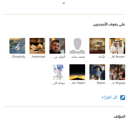
الحديث
حيث يوجد تعليقات وانتقادات لمحتوي الكتاب
على رفوف الأبجديين
****
وعلي أي حال فالكتيب حرك مياه راكدة منذ زمن
ويستحق القراءة
Mohammed M. Al Ansari
غَيْداء
محمد سامح محمد
الوليد بن عبدالله آسندر
Khalid Mohammad
Eman Elmahdy
ZȜeem Abo Shjaȝa
Reem
Frozen Heart
جمانة الرجيعي
كل القرّاء
المؤلف