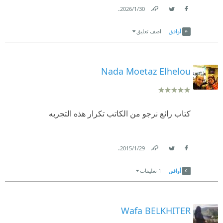
.
30‏/1‏/2026
Link
Twitter
Facebook
أوافق
اضف تعليق
Nada Moetaz Elhelou
كتاب رائع نرجو من الكاتب تكرار هذه التجربه
.
29‏/1‏/2015
Link
Twitter
Facebook
أوافق
1 تعليقات
Wafa BELKHITER