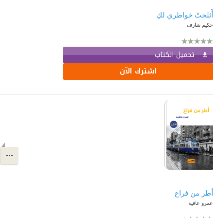
أَثلجتْ خواطري لكِ
حكيم شارف
تحميل الكتاب
اشترك الآن
أطر من فراغ
عمرو عافية