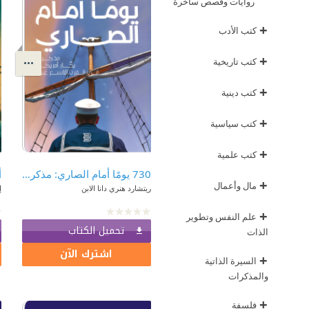
روايات وقصص ساخرة
+
كتب الأدب
+
كتب تاريخية
+
كتب دينية
+
كتب سياسية
+
كتب علمية
730 يومًا أمام الصاري: مذكرات بحار أمريكي في القرن التاسع عشر
أ
+
مال وأعمال
ريتشارد هنري دانا الابن
إ
+
علم النفس وتطوير
تحميل الكتاب
الذات
اشترك الآن
+
السيرة الذاتية
والمذكرات
+
فلسفة