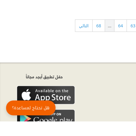
63
64
...
68
التالي
حمّل تطبيق أبجد مجاناً
هل تحتاج لمساعدة؟