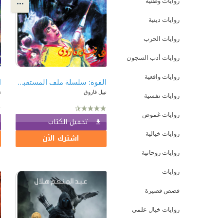
روايات وطنية
روايات دينية
روايات الحرب
روايات أدب السجون
روايات واقعية
القوة: سلسلة ملف المستقبل - سري جدًا 130
نبيل فاروق
ن
روايات نفسية
روايات غموض
تحميل الكتاب
روايات خيالية
اشترك الآن
روايات روحانية
روايات
قصص قصيرة
روايات خيال علمي