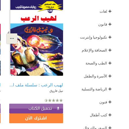
+
لغات
+
قانون
+
تكنولوجيا وإنترنت
+
الصحافة والإعلام
+
الطب والصحة
+
الأسرة والطفل
لهيب الرعب : سلسلة ملف المستقبل - سري جدًا 126
+
الرياضة والتسلية
نبيل فاروق
ن
+
فنون
تحميل الكتاب
+
كتب أطفال
اشترك الآن
+
السفر والترحال