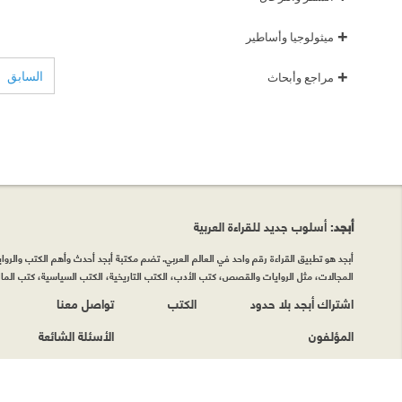
+
ميثولوجيا وأساطير
+
السابق
مراجع وأبحاث
أبجد
: أسلوب جديد للقراءة العربية
أبجد هو تطبيق القراءة رقم واحد في العالم العربي. تضم مكتبة أبجد أحدث وأهم الكتب والروايات
المجالات، مثل الروايات والقصص، كتب الأدب، الكتب التاريخية، الكتب السياسية، كتب المال 
اشتراك أبجد بلا حدود
الكتب
تواصل معنا
المؤلفون
الأسئلة الشائعة
حقوق الطبع © أبجد 2026
|
سياسة الخصوصيّة
|
شروط وأحكام الاستخدام