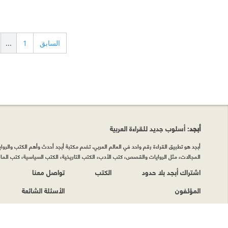
السابق
1
...
أبجد
: أسلوب جديد للقراءة العربية
أبجد هو تطبيق القراءة رقم واحد في العالم العربي. تضم مكتبة أبجد أحدث وأهم الكتب والروايات
المجالات، مثل الروايات والقصص، كتب الأدب، الكتب التاريخية، الكتب السياسية، كتب المال 
اشتراك أبجد بلا حدود
الكتب
تواصل معنا
المؤلفون
الأسئلة الشائعة
حقوق الطبع © أبجد 2026
|
سياسة الخصوصيّة
|
شروط وأحكام الاستخدام