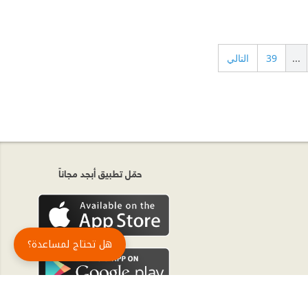
...
39
التالي
حمّل تطبيق أبجد مجاناً
هل تحتاج لمساعدة؟