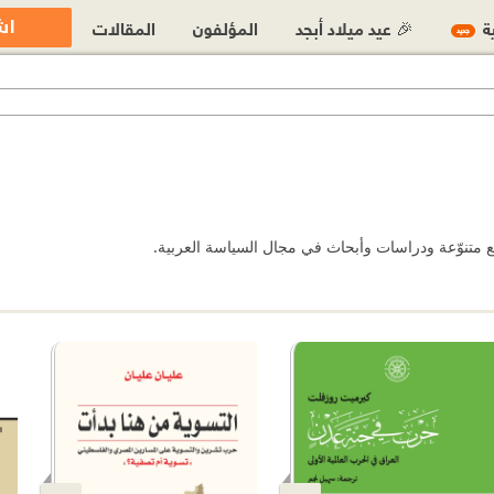
اش
ية
🎉 عيد ميلاد أبجد
المؤلفون
المقالات
جديد