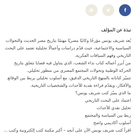
ttps://www.facebook.com/profile.php?id=100054942562545
نبذة عن المؤلف
يُعد شريف يونس مؤرخًا وكاتبًا مصريًا مهتمًا بتاريخ مصر الحديث والتحولات
السياسية والاجتماعية، حيث قدّم دراسات وأعمالًا تحليلية تعتمد على البحث
التاريخي وفهم السياقات الفكرية.
من أبرز أعماله كتاب نداء الشعب، الذي يتناول فيه قضايا تتعلق بتاريخ
الحركة الوطنية وتحولات المجتمع المصري من منظور تحليلي.
تتميّز كتاباته بالمنهج التاريخي الدقيق، مع أسلوب تحليلي يربط بين الوقائع
والأفكار، ويقدّم قراءة نقدية للأحداث والشخصيات التاريخية.
ما الذي يميّز كتب شريف يونس؟
اعتماد على البحث التاريخي
تحليل نقدي للأحداث
ربط بين السياسة والمجتمع
أسلوب أكاديمي واضح
اقرأ كتب شريف يونس الآن على أبجد – أكبر مكتبة كتب إلكترونية وكتب
...