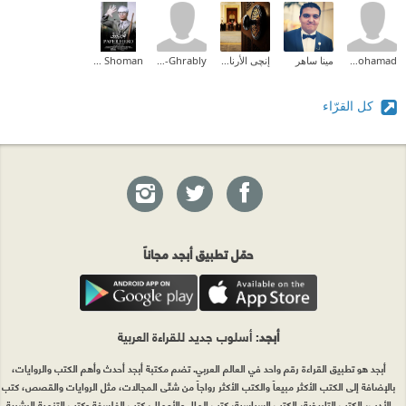
Sherif Mohamad
مينا ساهر
إنچى الأرناؤوطى
Sami Ali El-Ghrably
Ayman Shoman
كل القرّاء
حمّل تطبيق أبجد مجاناً
أبجد
: أسلوب جديد للقراءة العربية
أبجد هو تطبيق القراءة رقم واحد في العالم العربي. تضم مكتبة أبجد أحدث وأهم الكتب والروايات،
بالإضافة إلى الكتب الأكثر مبيعاً والكتب الأكثر رواجاً من شتّى المجالات، مثل الروايات والقصص، كتب
الأدب، الكتب التاريخية، الكتب السياسية، كتب المال والأعمال، كتب الفلسفة وكتب التنمية البشرية