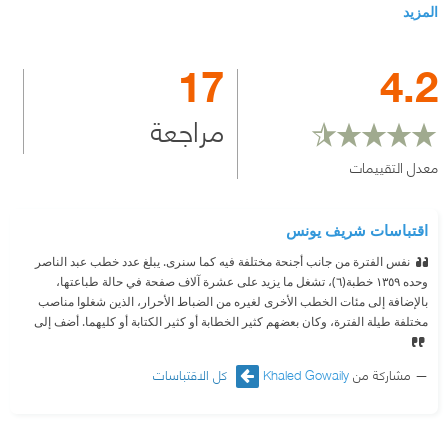
المزيد
17
4.2
مراجعة
معدل التقييمات
اقتباسات شريف يونس
نفس الفترة من جانب أجنحة مختلفة فيه كما سنرى. يبلغ عدد خطب عبد الناصر
وحده ١٣٥٩ خطبة‏‏(٦)‏‏، تشغل ما يزيد على عشرة آلاف صفحة في حالة طباعتها،
بالإضافة إلى مئات الخطب الأخرى لغيره من الضباط الأحرار، الذين شغلوا مناصب
مختلفة طيلة الفترة، وكان بعضهم كثير الخطابة أو كثير الكتابة أو كليهما. أضف إلى
مشاركة من
Khaled Gowaily
كل الاقتباسات