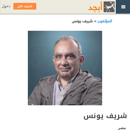
اشترك الآن
دخول
المؤلفون
> شريف يونس
شريف يونس
مصر