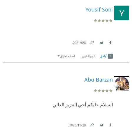
Yousif Soni
.
8‏/6‏/2021
Link
Twitter
Facebook
أوافق
1
يوافقون
اضف تعليق
Abu Barzan
السلام عليكم أخي العزيز الغالي
.
29‏/11‏/2023