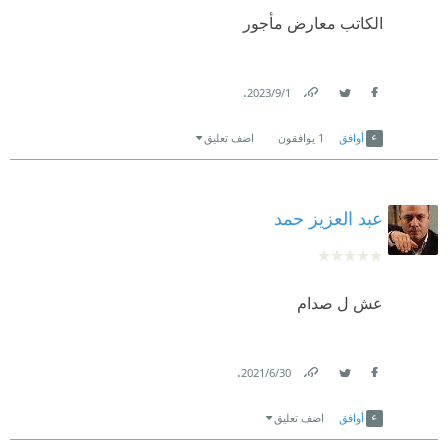
الكاتب معارض مأجور
.
1‏/9‏/2023
Link
Twitter
Facebook
أوافق
1
يوافقون
اضف تعليق
عبد العزيز حمد
عش ل صدام
.
30‏/6‏/2021
Link
Twitter
Facebook
أوافق
اضف تعليق