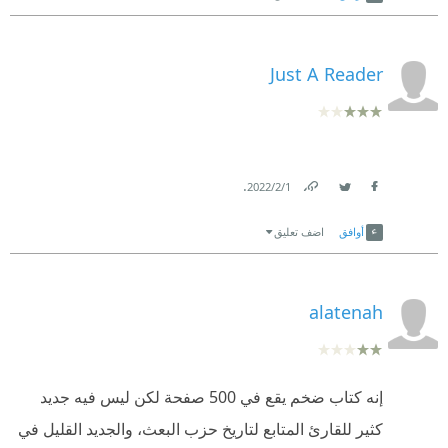
Just A Reader
.
1‏/2‏/2022
Link
Twitter
Facebook
أوافق
اضف تعليق
alatenah
إنه كتاب ضخم يقع في 500 صفحة لكن ليس فيه جديد
كثير للقارئ المتابع لتاريخ حزب البعث، والجديد القليل في