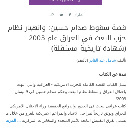
اشتر
شارك
Link
Twitter
Facebook
قصة سقوط صدام حسين: وانهيار نظام
حزب البعث في العراق عام 2003
(شهادة تاريخية مستقلة)
تأليف
شامل عبد القادر
(تأليف)
نبذة عن الكتاب
يمثل الكتاب القصة الكاملة للحرب الامريكية - العراقية والتي انتهت
باحتلال العراق واسقاط نظام البعث وحكم صدام حسين في 9 نيسان
2003!
كتاب عراقي يبحث في الجذور والدوافع الحقيقية وراء الاحتلال الامريكي
للعراق ويوثق تاريخاً لمراحل الاعداد والمزاعم الامريكية للغزو من خلال ما
يسمى بفرق التفتيش التابعة للأمم المتحدة والمخابرات المركزية
... المزيد