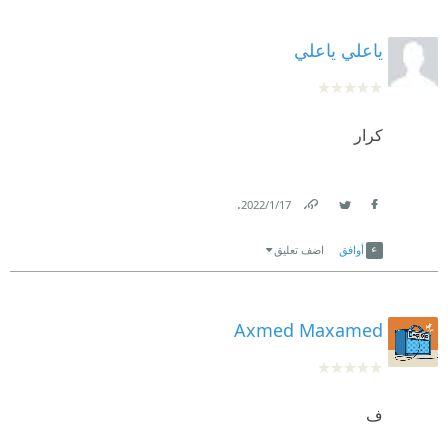
ياعلي ياعلي
كرار
.
17‏/1‏/2022
Link
Twitter
Facebook
أوافق
اضف تعليق
Axmed Maxamed
ف