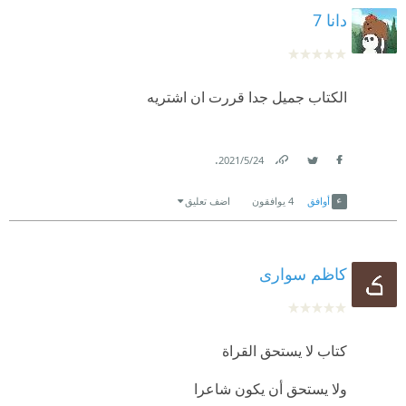
دانا 7
الكتاب جميل جدا قررت ان اشتريه
.
24‏/5‏/2021
Link
Twitter
Facebook
أوافق
4
يوافقون
اضف تعليق
کاظم سواری
كتاب لا يستحق القراة
ولا يستحق أن يكون شاعرا