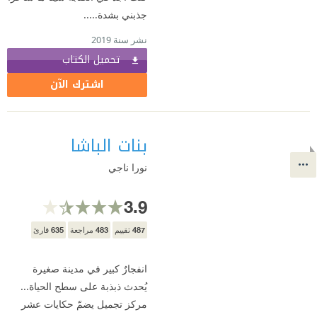
جذبني بشدة.....
نشر سنة 2019
تحميل الكتاب
اشترك الآن
بنات الباشا
نورا ناجي
3.9
635
483
487
تقييم
مراجعة
قارئ
انفجارٌ كبير في مدينة صغيرة
يُحدث ذبذبة على سطح الحياة...
مركز تجميل يضمّ حكايات عشر