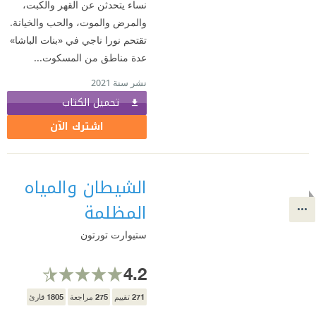
نساء يتحدثن عن القهر والكبت،
والمرض والموت، والحب والخيانة.
تقتحم نورا ناجي في «بنات الباشا»
عدة مناطق من المسكوت...
نشر سنة 2021
تحميل الكتاب
اشترك الآن
الشيطان والمياه
المظلمة
ستيوارت تورتون
4.2
1805
275
271
تقييم
مراجعة
قارئ