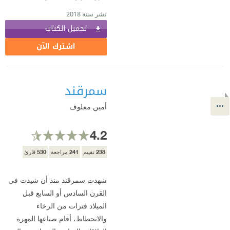
نشر سنة 2018
تحميل الكتاب
اشترك الآن
سمرقند
أمين معلوف
4.2
530
241
238
تقييم
مراجعة
قارئ
شهدت سمرقند منذ أن شيدت في
القرن السادس أو السابع قبل
الميلاد فترات من الرخاء
والانحطاط، أقام صناعها المهرة