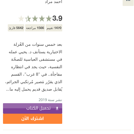
أحمد مراد
3.9
5642
1566
1470
تقييم
مراجعة
قارئ
بعد خمس سنوات من العُزلة
الاختيارية يستأنف د. يحيي عمله
في مستشفى العباسية للصحّة
النفسية، حيث يجد في انتظاره
مفاجأة.. في "8 غرب"، القسم
الذي يقرّر مَصير مُرتكبي الجرائم،
يُقابل صديق قديم يحمل إليه ما...
نشر سنة 2019
تحميل الكتاب
اشترك الآن