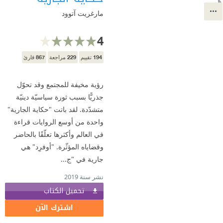
مارغريت آتوود
4
867
229
194
تقييم
مراجعة
قارئ
رؤية مخيفة للمجتمع وقد تحوّل
جذريًّا بسبب ثورة سياسيّة دينيّة
متشدّدة. لقد باتت "حكاية الجارية"
واحدة من أوسع الروايات قراءة
في العالم وأكثرها تعلّقًا بالحاضر
وقضاياه المؤثّرة. "أوفرِد" هي
جارية في "ج...
نشر سنة 2019
تحميل الكتاب
اشترك الآن