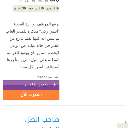
590
319
319
تقييم
مراجعة
قارئ
يرفع الموظف بوزارة الصحة
“أنيس زكي” مذكرة للمدير العام،
ثم يتبين أنه كتبها بقلم فارغ من
الحبر في حالة غيابه عن الوعي،
فيُخصم منه يومان ويعود للعوامة
المطلة على النيل التي يستأجرها
أصدقاؤه للسهر كل مسا...
نشر سنة 2022
تحميل الكتاب
اشترك الآن
صاحب الظل