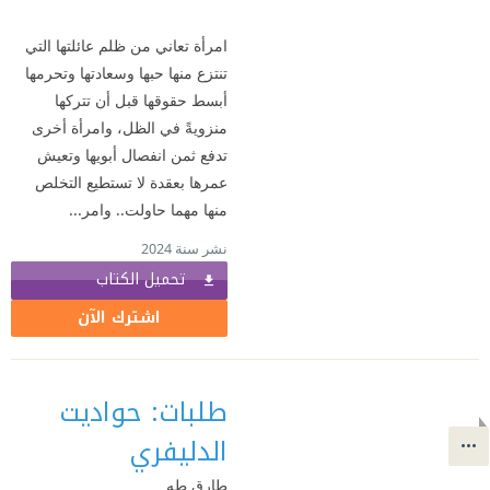
امرأة تعاني من ظلم عائلتها التي
تنتزع منها حبها وسعادتها وتحرمها
أبسط حقوقها قبل أن تتركها
منزويةً في الظل، وامرأة أخرى
تدفع ثمن انفصال أبويها وتعيش
عمرها بعقدة لا تستطيع التخلص
منها مهما حاولت.. وامر...
نشر سنة 2024
تحميل الكتاب
اشترك الآن
طلبات: حواديت
الدليفري
طارق طه