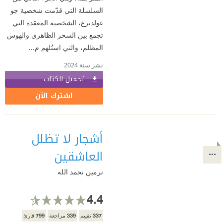
السلسلة التي قدّمت شخصية جو
غولدبرغ، الشخصية المعقدة التي
تجمع بين السحر الظاهري والهوس
المظلم، والتي استُلهم م...
نشر سنة 2024
تحميل الكتاب
اشترك الآن
أشجار لا تظلل
العاشقين
نرمين نحمد الله
4.4
799
339
337
تقييم
مراجعة
قارئ