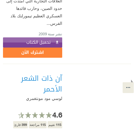
العلاقات التجارية التي امتدت إلى
حدود الصين، وحارب قائدها
العسكري العظيم تيمورلنك بلاد
الفرس...
نشر سنة 2009
تحميل الكتاب
اشترك الآن
آن ذات الشعر
الأحمر
لوسي مود مونتغمري
4.6
399
115
115
تقييم
مراجعة
قارئ