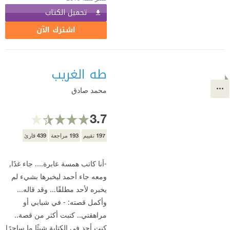
تحميل الكتاب
اشترك الآن
طه الغريب
محمد صادق
3.7
439
193
197
تقييم
مراجعة
قارئ
-أنا كاتب همسة عابرة.... جاء غدًا,
ومعه جاء أحمد ليخبرها بشيء لم
يخبره لأحد مطلقًا... وقد قاله...
وأكمل قصته: - في شبابي أو
مراهقتي.. كتبت أكثر من قصة..
كنت أجد في الكتابة شيئًا ما ساحرًا