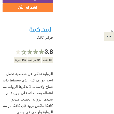
اشترك الآن
المحاكمة
فرانز كافكا
3.8
415
91
85
تقييم
مراجعة
قارئ
الرواية تحكي عن شخصية تحمل
اسم جوزف ك.، الذي يستيقظ ذات
صباح ولأسباب لا تذكرها الرواية يتم
اعتقاله ومقاضاته على جريمة لم
تحددها الرواية. بحسب صديق
كافكا ماكس برود فإن كافكا لم ينه
الرواية وأوصى في وصي...