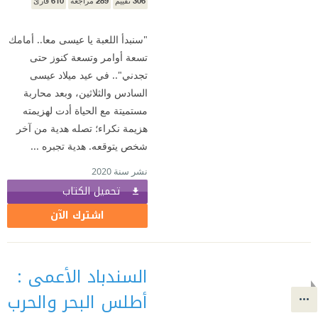
610
289
306
تقييم
مراجعة
قارئ
"سنبدأ اللعبة يا عيسى معا.. أمامك
تسعة أوامر وتسعة كنوز حتى
تجدني".. في عيد ميلاد عيسى
السادس والثلاثين، وبعد محاربة
مستميتة مع الحياة أدت لهزيمته
هزيمة نكراء؛ تصله هدية من آخر
شخص يتوقعه. هدية تجبره ...
نشر سنة 2020
تحميل الكتاب
اشترك الآن
السندباد الأعمى :
أطلس البحر والحرب