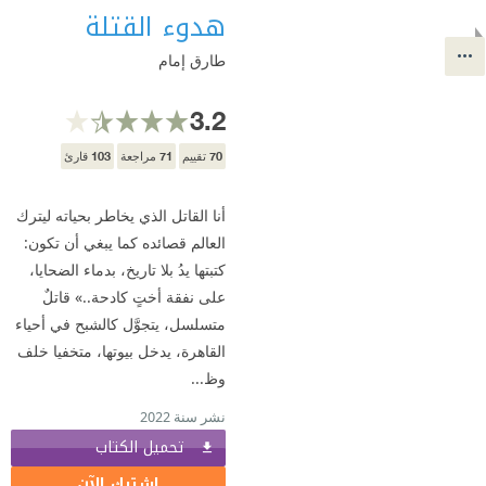
هدوء القتلة
طارق إمام
3.2
103
71
70
تقييم
مراجعة
قارئ
أنا القاتل الذي يخاطر بحياته ليترك
العالم قصائده كما يبغي أن تكون:
كتبتها يدُ بلا تاريخ، بدماء الضحايا،
على نفقة أختٍ كادحة..» قاتلٌ
متسلسل، يتجوَّل كالشبح في أحياء
القاهرة، يدخل بيوتها، متخفيا خلف
وظ...
نشر سنة 2022
تحميل الكتاب
اشترك الآن