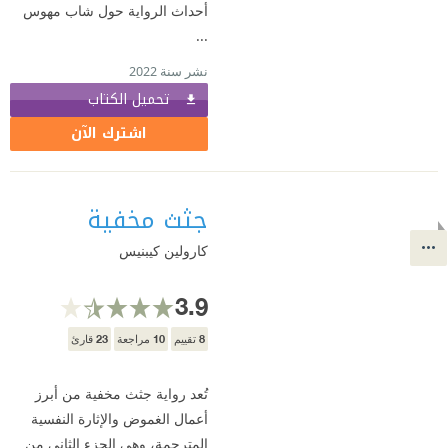
أحداث الرواية حول شاب مهوس
...
نشر سنة 2022
تحميل الكتاب
اشترك الآن
جثث مخفية
كارولين كيبنيس
3.9
23
10
8
تقييم
مراجعة
قارئ
تُعد رواية جثث مخفية من أبرز
أعمال الغموض والإثارة النفسية
المترجمة، وهي الجزء الثاني من