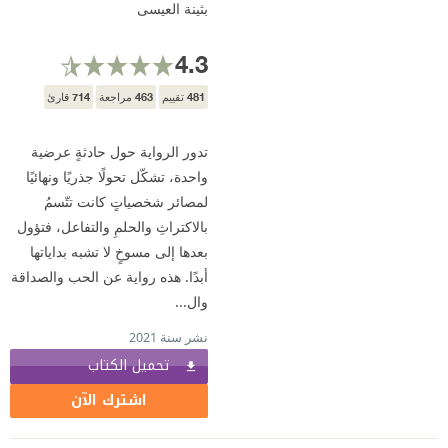
بثينة العيسى
4.3
714
463
481
تقييم
مراجعة
قارئ
تدور الرواية حول حادثةٍ عرضية
واحدة، تشكّل تحولًا جذريًا ونهائيًا
لمصائر شخصياتٍ كانت تتّسمُ
بالاكتراثِ والحلمِ والتفاعل، فتؤول
بعدها إلى مسوخٍ لا تشبه بداياتها
أبدًا. هذه رواية عن الحب والصداقة
وال...
نشر سنة 2021
تحميل الكتاب
اشترك الآن