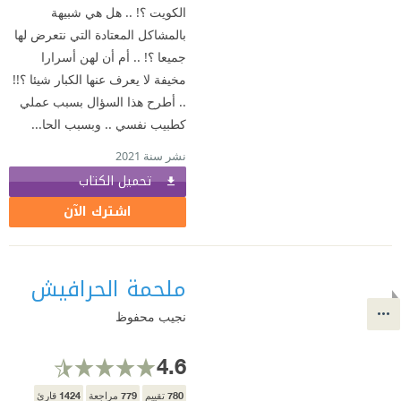
الكويت ؟! .. هل هي شبيهة
بالمشاكل المعتادة التي نتعرض لها
جميعا ؟! .. أم أن لهن أسرارا
مخيفة لا يعرف عنها الكبار شيئا ؟!!
.. أطرح هذا السؤال بسبب عملي
كطبيب نفسي .. وبسبب الحا...
نشر سنة 2021
تحميل الكتاب
اشترك الآن
ملحمة الحرافيش
نجيب محفوظ
4.6
1424
779
780
تقييم
مراجعة
قارئ