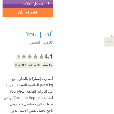
تحميل الكتاب
اشترك الآن
أنت | You
كارولين كيبنيس
4.1
387
51
50
تقييم
مراجعة
قارئ
أصدرت (سبارك) بالتعاون مع
(Netflix) العالمية النسخة العربية
من الرواية الفائقة النجاح You
للكاتبة (Caroline Kepnes) والتي
تحولت إلى مسلسل تلفزيوني
ناجح يحمل نفس الاسم. تدور