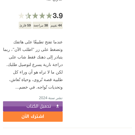
3.9
59
38
44
تقييم
مراجعة
قارئ
عندما تفتح تطبيقًا على هاتفك
وتضغط على زر "اطلب الآن"، ربما
يتبادر إلى ذهنك فقط شاب على
دراجة نارية يسرع لتوصيل طلبك.
لكن ما لا تراه هو أن وراء كل
طلبية قصة تُروى، وحياة تُعاش،
وتحديات تُواجه. في خضم...
نشر سنة 2024
تحميل الكتاب
اشترك الآن