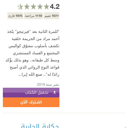
4.2
1975
1110
1077
تقييم
مراجعة
قارئ
"للمرة الثانية بعد "فيرتيجو" يتّخذ
أحمد مراد من الجريمة خلفية
تكشف بأسلوب مشوّق كواليس
المجتمع و الفساد المستشري
وسط كل طبقاته.. وهو بذلك يؤّكد
قواعد النوع الروائي الذي أصبح
رائدًا له".. صنع الله إبرا...
نشر سنة 2019
تحميل الكتاب
اشترك الآن
حكاية الجارية