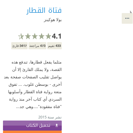
فتاة القطار
بولا هوكينز
4.1
3417
473
433
تقييم
مراجعة
قارئ
مثلما يفعل قطارها، تندفع هذه
القصة، ولا يملك القارئ إلا أن
يواصل تقليب الصفحات صفحة بعد
أخرى - بوسطن غلوب. ... تفوق
متعة رواية فتاة القطار وأسلوبها
السردي أي كتاب آخر منذ رواية
"فتاة مفقودة"....وهي جد...
نشر سنة 2015
تحميل الكتاب