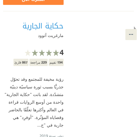
حكاية الجارية
مارغريت آتوود
4
867
229
194
تقييم
مراجعة
قارئ
رؤية مخيفة للمجتمع وقد تحوّل
جذريًّا بسبب ثورة سياسيّة دينيّة
متشدّدة. لقد باتت "حكاية الجارية"
واحدة من أوسع الروايات قراءة
في العالم وأكثرها تعلّقًا بالحاضر
وقضاياه المؤثّرة. "أوفرِد" هي
جارية في "ج...
نشر سنة 2019