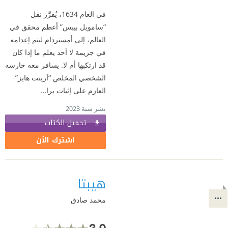
في العام 1634، يُقرَّر نقل
“سامويل بيبس” أعظم محقق في
العالم، إلى أمستردام ليتم إعدامه
في جريمة لا أحد يعلم ما إذا كان
قد ارتكبها أم لا. يسافر معه حارسه
الشخصي المخلص “آرينت هايز”
العازم على إثبات برا...
نشر سنة 2023
تحميل الكتاب
اشترك الآن
هيبتا
محمد صادق
3.9