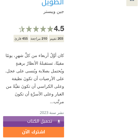
الطويل
جين ويبستر
4.5
455
210
203
تقييم
مراجعة
قارئ
كان أوَّلُ أربعاء من كلِّ شهرٍ، يومًا
مقيتًا، تستقبلهُ الأنظارُ برهبةٍ
ويُحتمل بصلابة ويُنسى على عجل.
على الأرضيات أن تكونَ نظيفة
وعلى الكراسي أن تكونَ نقيَّةً من
الغبار وعلى الأسرَّةِ أن تكونَ
مرتَّب...
نشر سنة 2023
تحميل الكتاب
اشترك الآن