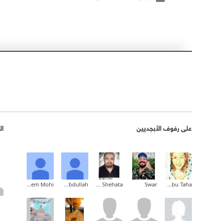
على رفوف الأبجديين
ال
Mythem Mohi
Saad Abdullah
Ahmed Mahmoud Ahmed Shehata
Swar
Dania Abu Taha