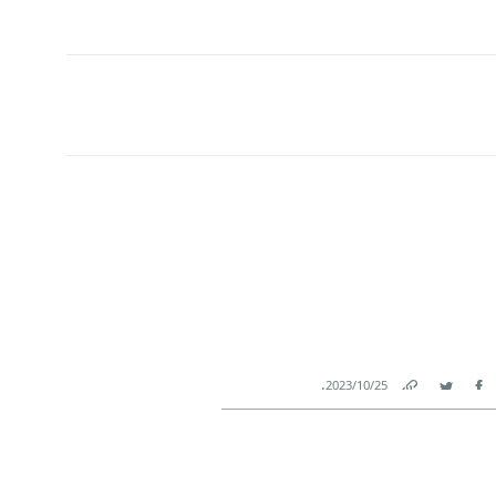
.
25‏/10‏/2023
Link
Twitter
Facebook