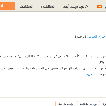
اش
ية
🎉 عيد ميلاد أبجد
المؤلفون
المقالات
جديد
خيري الضامن
(ترجمة)
أشهر روايات الكاتب "أندريه بلاتونوف" والملقب ب"كافكا الروسي" حيث تدور أحد
هلاك...
ية من الكاتب على أحداث الواقع السوفيتي فى العشرينات والثلاثينات، وهي ت
ة وقد
... المزيد
زيا
روايات اجتماعية
روايات مترجمة