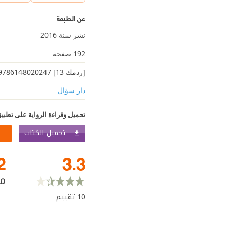
عن الطبعة
نشر سنة 2016
192 صفحة
[ردمك 13] 9786148020247
دار سؤال
تحميل وقراءة الرواية على تطبيق
تحميل الكتاب
2
3.3
م
10
تقييم