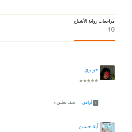
مراجعات رواية الأشباح
10
جو ري
أوافق
اضف تعليق
آية حسن