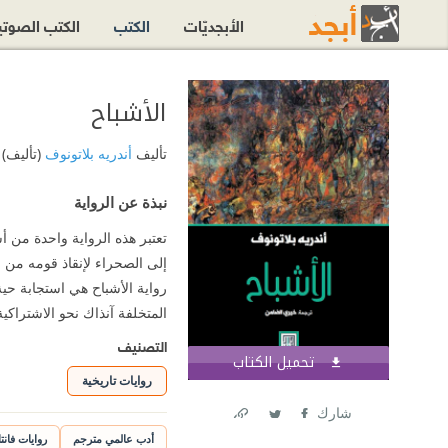
الأبجديّات
الكتب
الكتب الصوت
الأشباح
تأليف
أندريه بلاتونوف
(تأليف)
نبذة عن الرواية
تعتبر هذه الرواية واحدة من 
إلى الصحراء لإنقاذ قومه من ال
رواية الأشباح هي استجابة ح
المتخلفة آنذاك نحو الاشتراكي
التصنيف
تحميل الكتاب
اشترك الآن
روايات تاريخية
شارك
Link
Twitter
Facebook
أدب عالمي مترجم
روايات فانتا