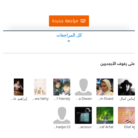
اللي لقيتو من اللي كان السبب عايزك تعرفي على طريقه
ميسي فيديو ثثغ من خغف لا والله م كنت نايم في العسل
مراجعة جديدة
في ماليزيا و تفضفضي ليهم ونا م قلت حاجة
كل المراجعات
على رفوف الأبجديين
إيناس كمال
Mariam Elsaid
Maha Diwan
Youssef Hamdy
Marwa fathy
إبراهيم عادل
Sara.hadjer23
Iman Mansour
Ashraf Arfat
Ellaf Aj