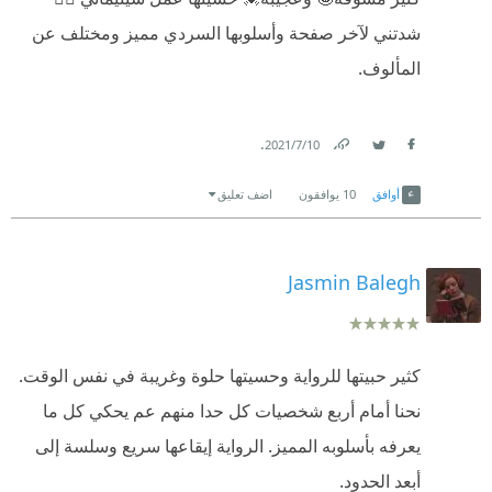
شدتني لآخر صفحة وأسلوبها السردي مميز ومختلف عن
المألوف.
.
10‏/7‏/2021
Link
Twitter
Facebook
أوافق
10
يوافقون
اضف تعليق
Jasmin Balegh
كثير حبيتها للرواية وحسيتها حلوة وغريبة في نفس الوقت.
نحنا أمام أربع شخصيات كل حدا منهم عم يحكي كل ما
يعرفه بأسلوبه المميز. الرواية إيقاعها سريع وسلسة إلى
أبعد الحدود.