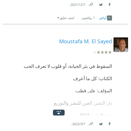
الفعل ام الذي اقترفه فعليا؟
.
7‏/12‏/2021
Link
Twitter
Facebook
القصة مشوقة ومكتوبة باسلوب جميل.
أوافق
1
يوافقون
اضف تعليق
Moustafa M. El Sayed
السقوط في بئر الخيانة، أو قلوب لا تعرف الحب
الكتاب: كل ما أعرف
المؤلف: على قطب
دار النشر: العين للنشر والتوزيع
سنة النشر: 2021
.
7‏/3‏/2022
الصفحات: 126