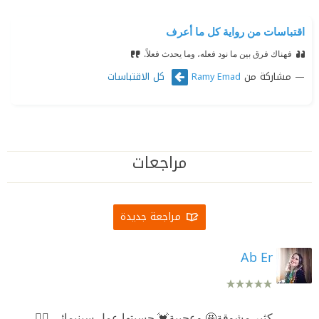
اقتباسات من رواية كل ما أعرف
فهناك فرق بين ما نود فعله، وما يحدث فعلاً.
مشاركة من
كل الاقتباسات
Ramy Emad
مراجعات
مراجعة جديدة
Ab Er
كثير مشوقة🤩 وعجيبة💓 حسيتها عمل سينيمائي 👌🏻