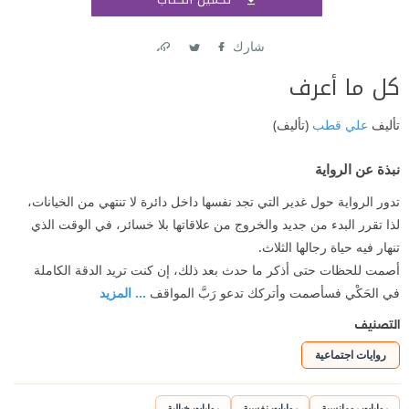
اشتر
شارك
Link
Twitter
Facebook
كل ما أعرف
تأليف
علي قطب
(تأليف)
نبذة عن الرواية
تدور الرواية حول غدير التي تجد نفسها داخل دائرة لا تنتهي من الخيانات،
لذا تقرر البدء من جديد والخروج من علاقاتها بلا خسائر، في الوقت الذي
تنهار فيه حياة رجالها الثلاث.
أصمت للحظات حتى أذكر ما حدث بعد ذلك، إن كنت تريد الدقة الكاملة
في الحَكْي فسأصمت وأتركك تدعو رَبَّ المواقف
... المزيد
التصنيف
روايات اجتماعية
روايات رومانسية
روايات نفسية
روايات خيالية