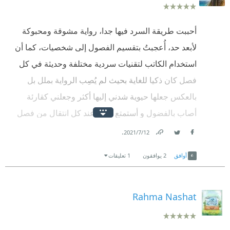
أحببت طريقة السرد فيها جدا، رواية مشوقة ومحبوكة
لأبعد حد، أُعجبتُ بتقسيم الفصول إلى شخصيات، كما أن
استخدام الكاتب لتقنيات سردية مختلفة وحديثة في كل
فصل كان ذكيا للغاية بحيث لم يُصِب الرواية بملل بل
بالعكس جعلها حيوية شدني إليها أكثر وجعلني كقارئة
أصاب بالفضول و أستمتع كثيرًا عند كل انتقال من فصل
لآخر (أقصد من شخصية لأخرى) وأحسستُ وأنا أقرأها أنني
.
12‏/7‏/2021
Facebook
Twitter
Link
أشاهد فيلماً سينمائياً⭐️⭐️⭐️⭐️⭐️
أوافق
2
يوافقون
1 تعليقات
أذهلتني حقا طريقة الربط بين الفصول (بين الشخصيات)
وكيف أن قصصهم أخذتني بأسلوب بديع إلى عوالم أخرى
Rahma Nashat
وشخصيات كل واحد منهم، وكيف أن موضوع الخيانة الذي
استٌهلت به الرواية فتح لنا الكاتب به أبواباً عديدة ظهرت