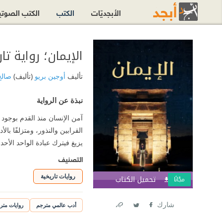
الأبجديّات
الكتب
الكتب الصوت
الإيمان؛ رواية تا
تأليف
أوجين بريو
(تأليف)
صال
نبذة عن الرواية
آمن الإنسان منذ القدم بوجود 
القرابين والنذور، ومتزلفًا ب
يزيغ فيترك عبادة الواحد الأحد
التصنيف
روايات تاريخية
تحميل الكتاب
اشترك الآ
مجّانًا
شارك
أدب عالمي مترجم
روايات متر
Link
Twitter
Facebook