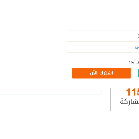
فة
 أبجد
اشترك الآن
11
شاركة