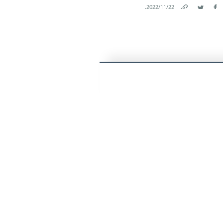
.
22‏/11‏/2022
Link
Twitter
Facebook