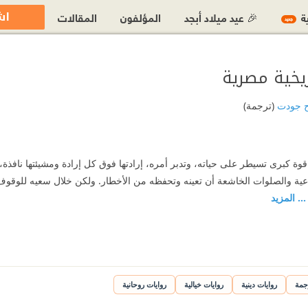
اش
ية
🎉 عيد ميلاد أبجد
المؤلفون
المقالات
جديد
ريخية مصرية
ح جودت
(ترجمة)
قوة كبرى تسيطر على حياته، وتدبر أمره، إرادتها فوق كل إرادة ومشيئتها نافذة،
الأدعية والصلوات الخاشعة أن تعينه وتحفظه من الأخطار. ولكن خلال سعيه للوقوف 
... المزيد
ن
جمة
روايات دينية
روايات خيالية
روايات روحانية