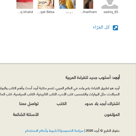
sadiiq_85
Zainab_alhaitham
﮼نوفا
Ashiqat Beba
ashwaq khalid
كل القرّاء
أبجد
: أسلوب جديد للقراءة العربية
أبجد هو تطبيق القراءة رقم واحد في العالم العربي. تضم مكتبة أبجد أحدث وأهم الكتب والروايات
المجالات، مثل الروايات والقصص، كتب الأدب، الكتب التاريخية، الكتب السياسية، كتب المال 
اشتراك أبجد بلا حدود
الكتب
تواصل معنا
المؤلفون
الأسئلة الشائعة
حقوق الطبع © أبجد 2026
|
سياسة الخصوصيّة
|
شروط وأحكام الاستخدام