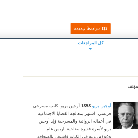
مراجعة جديدة
كل المراجعات
مؤلف
أوجين بريو
1858
أوجين بريو: كاتب مسرحي
فرنسي، اشتهر بمعالجة القضايا الاجتماعية
في أعماله الروائية والمسرحية.وُلِد أوجين
بريو لأسرة فقيرة بضاحية باريس عام
١٨٥٨م، ونبغ في الكتابة فاشتغل بالصحافة