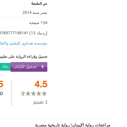
عن الطبعة
نشر سنة 2014
134 صفحة
[ردمك 13] 9789777198141
مؤسسة هنداوي للتعليم والثقا
تحميل وقراءة الرواية على تطبيق
تحميل الكتاب
مجّانًا
5
4.5
م
2
تقييم
مراجعات رواية الإيمان؛ رواية تاريخية مصرية