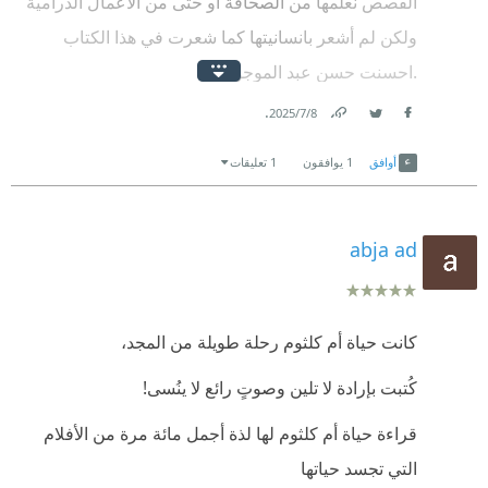
القصص نعلمها من الصحافة أو حتى من الأعمال الدرامية
ولكن لم أشعر بانسانيتها كما شعرت في هذا الكتاب
.احسنت حسن عبد الموجود.🌷
.
8‏/7‏/2025
Link
Twitter
Facebook
أوافق
1
يوافقون
1 تعليقات
abja ad
كانت حياة أم كلثوم رحلة طويلة من المجد،
كُتبت بإرادة لا تلين وصوتٍ رائع لا ينُسى!
قراءة حياة أم كلثوم لها لذة أجمل مائة مرة من الأفلام
التي تجسد حياتها