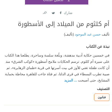
اشتر
شارك
Link
Twitter
Facebook
أم كلثوم من الميلاد إلى الأسطورة
تأليف
حسن عبد الموجود
(تأليف)
نبذة عن الكتاب
في خمسين حكاية أدبية مدهشة، وبلُغة سلسة وساحرة، يطلعنا هذا الكتاب
على سيرة أم كلثوم. ترسم الحكايات ملامح أسطورة «كوكب الشرق» منذ
أن كانت طفلة تغني للأوز في بيت أسرتها في قرية «طماي الزهايرة»، ثم
صبية تطرب البسطاء في قرى الدلتا، ثم فتاة جاءت للقاهرة محاطة بحماية
المشايخ، حتى أصبحت
... المزيد
التصنيف
فنانون