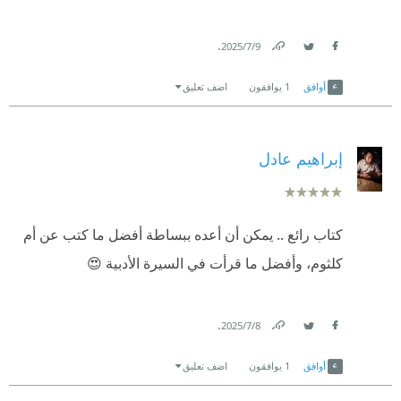
.
9‏/7‏/2025
Link
Twitter
Facebook
أوافق
1
يوافقون
اضف تعليق
إبراهيم عادل
كتاب رائع .. يمكن أن أعده ببساطة أفضل ما كتب عن أم
كلثوم، وأفضل ما قرأت في السيرة الأدبية 😍
.
8‏/7‏/2025
Link
Twitter
Facebook
أوافق
1
يوافقون
اضف تعليق