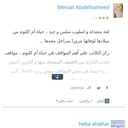
Mervat Abdelhameed
لغة معتدلة و اسلوب سلس و جيد .. حياة أم كلثوم من
ميلادها لوفاتها مرورا بمراحل مجدها ...
ركز الكاتب علي أهم المواقف في حياة أم كلثوم .. مواقف
تجذب القارئ بين الخفيف المضحك منها و الحزين المؤثر
... و احتفظ في بعض المواقف ببعض ردود الأفعال التي
توضح جميع جوانب الشخصية .
.
4‏/7‏/2025
ضايقني شئ وحيد و هو عدم ترتيب الفصول تبعا لعمر أم
Link
Twitter
Facebook
كلثوم حيث .. حيث أننا نصل لوفاة شخصية مهمة ثم في
أوافق
1
يوافقون
اضف تعليق
الفصل الذي يليه نحكي جزء من حياتها قبل وفاة تلك
الشخصية .. كنت أري أن الترتيب مهم هنا .
heba alzahar