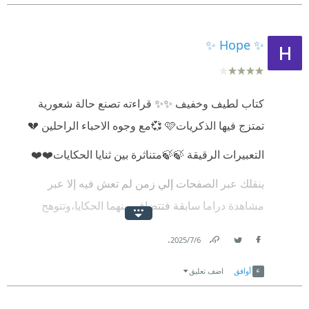
عقود من الزمان على وفاتها ولم تتكرر هيبتها ووقارها
على المسرح ابدٱ
✨ Hope ✨
كتاب لطيف وخفيف ✨✨ قراءته تصنع حالة شعورية
تمتزج فيها الذكريات🩷 💞مع وجوه الاحباء الراحلين 💔
التعبيرات الرقيقة 🍃🍃متناثرة بين ثنايا الحكايات❤️❤️
ينقلك عبر الصفحات إلي زمن لم تعش فيه إلا عبر
مشاهدة دراما سابقة فتتضافر بينهما الحكايا،وتتوهج
الذكري 🌕🌕
.
6‏/7‏/2025
ختمة الكتاب رقيقة حانية رغم الآلام ولك منا آلف سلام 👏
Link
Twitter
Facebook
أوافق
اضف تعليق
👏