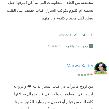
مختلفة. من الطف المعلومات التي لم أكن اعرفها اصل
تسمية ام كلثوم بكوكب الشرق. كتاب خفيف على القلب
يصلح لكل محبيام كلثوم وانا منهم
.
3‏/7‏/2025
Link
Twitter
Facebook
أوافق
15
يوافقون
6 تعليقات
Marwa Kadry
من اروع ماقرأت في كتب السير الذاتية ❤️ والروعة
ليست في المعلومات ولكن في فن وجمال صياغتها
كلقطات من فيلم أو فصول من رواية .الكثير. من تلك