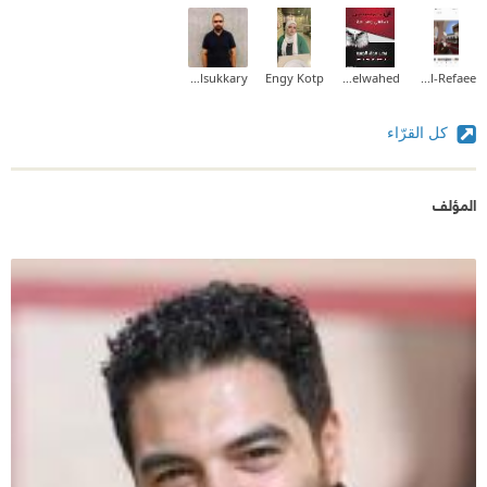
Ahmed Elsukkary
Engy Kotp
Mohamed Abdelwahed
Fatma Al-Refaee
كل القرّاء
المؤلف