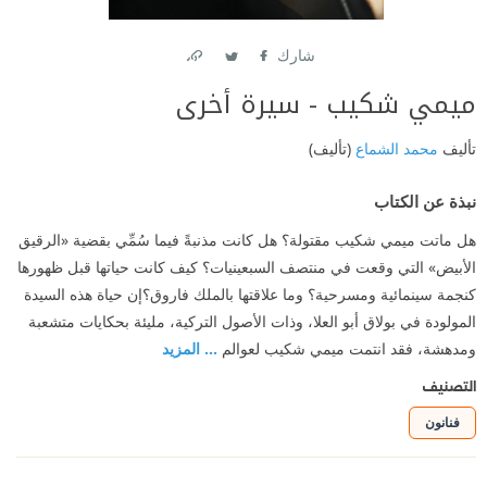
شارك
Link
Twitter
Facebook
ميمي شكيب - سيرة أخرى
تأليف
محمد الشماع
(تأليف)
نبذة عن الكتاب
هل ماتت ميمي شكيب مقتولة؟ هل كانت مذنبةً فيما سُمِّي بقضية «الرقيق
الأبيض» التي وقعت في منتصف السبعينيات؟ كيف كانت حياتها قبل ظهورها
كنجمة سينمائية ومسرحية؟ وما علاقتها بالملك فاروق؟إن حياة هذه السيدة
المولودة في بولاق أبو العلا، وذات الأصول التركية، مليئة بحكايات متشعبة
ومدهشة، فقد انتمت ميمي شكيب لعوالم
... المزيد
التصنيف
فنانون