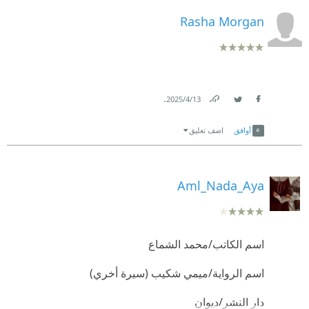
Rasha Morgan
.
13‏/4‏/2025
Link
Twitter
Facebook
أوافق
اضف تعليق
Aml_Nada_Aya
اسم الكاتب/محمد الشماع
اسم الرواية/ميمي شكيب (سيرة أخري)
دار النشر/ديوان