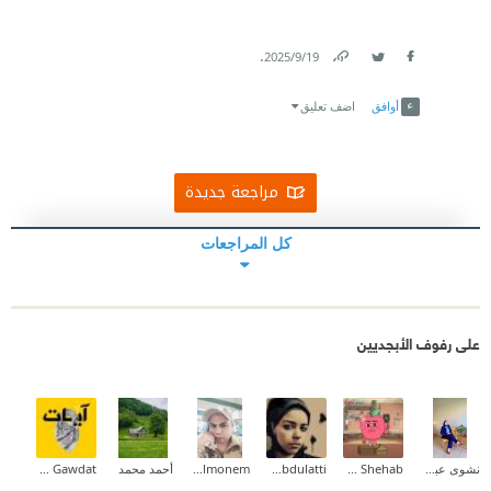
.
19‏/9‏/2025
Link
Twitter
Facebook
أوافق
اضف تعليق
مراجعة جديدة
كل المراجعات
على رفوف الأبجديين
نشوى عبدالمقصود
Tarek Shehab
Asmaa Abdulatti
Waled Abd Elmonem
أحمد محمد
Ayat Gawdat