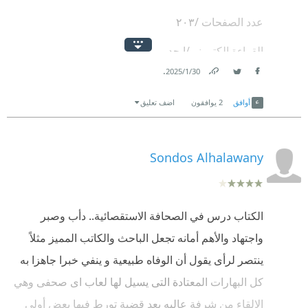
عدد الصفحات /٢٠٣
القراءة الكتروني/ابجد
.
30‏/1‏/2025
التنصيف/سيرة ذاتية
Link
Twitter
Facebook
أوافق
2
يوافقون
اضف تعليق
التقييم:🌟🌟🌟🌟/5
🌸 نبذة عنها:
Sondos Alhalawany
هو كتاب يوثق سيرة الفنانة المصرية ميمي شكيب،
مستعرضاً تفاصيل حياتها الشخصية والفنية، منذ نشأتها في
بولاق أبو العلا وحتى وفاتها الغامضة في عام 1983
الكتاب درس في الصحافة الاستقصائية.. دأب وصبر
واجتهاد والأهم أمانه تجعل الباحث والكاتب المميز مثلاً
نشأتها في أسرة ذات أصول تركية ودخولها عالم التمثيل
ينتصر لرأى يقول أن الوفاه طبيعية و ينفي خبرا جاهزا به
في سن مبكرة.علاقتهاب شقيقتها زوزو شكيب ودورها
كل البهارات المعتادة التى يسيل لها لعاب اى صحفى وهي
في دعم مسيرتها.قصة حبها وزواجها من الفنان سراج
الإلقاء من شرفة عاليه بعد قضية تورط فيها بعض أولى
منير وكيف أثر ذلك على حياتها الفنية.توضيح الشائعات