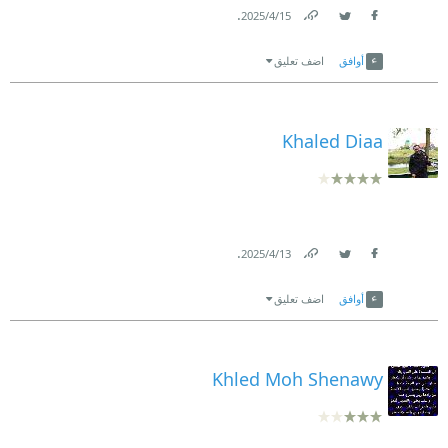
.
15‏/4‏/2025
#ريفيوهات_علي_قد_المقام
Link
Twitter
Facebook
أوافق
اضف تعليق
#قارئة_متمردة
Khaled Diaa
.
13‏/4‏/2025
Link
Twitter
Facebook
أوافق
اضف تعليق
Khled Moh Shenawy