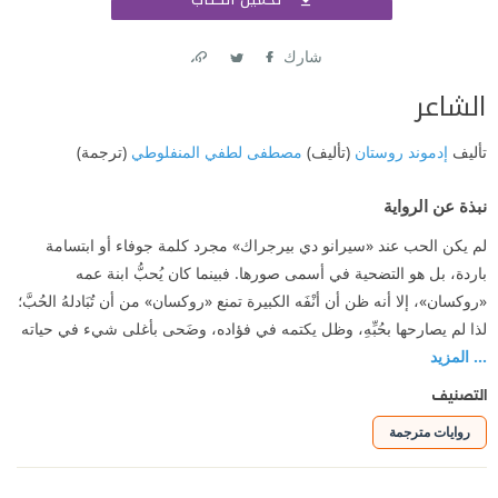
اشتر
شارك
Link
Twitter
Facebook
الشاعر
تأليف
إدموند روستان
(تأليف)
مصطفى لطفي المنفلوطي
(ترجمة)
نبذة عن الرواية
لم يكن الحب عند «سيرانو دي بيرجراك» مجرد كلمة جوفاء أو ابتسامة
باردة، بل هو التضحية في أسمى صورها. فبينما كان يُحبُّ ابنة عمه
«روكسان»، إلا أنه ظن أن أنْفَه الكبيرة تمنع «روكسان» من أن تُبَادلهُ الحُبَّ؛
لذا لم يصارحها بحُبِّهِ، وظل يكتمه في فؤاده، وضَحى بأغلى شيء في حياته
... المزيد
التصنيف
روايات مترجمة