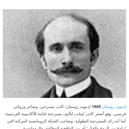
إدموند روستان
1868
إدموند روستان: كاتب مسرحي، وشاعر وروائي
فرنسي، وهو أصغر كاتب يُنتخَب لتأليف مسرحية غنائية للأكاديمية الفرنسية.
كما أنه رائد المسرحية البطولية، وصاحب الحبكة الرومانسية المركبة التي
تُزاوج بين الروح والفكر؛ أي بين الواقعية المطلقة، والرومانسية