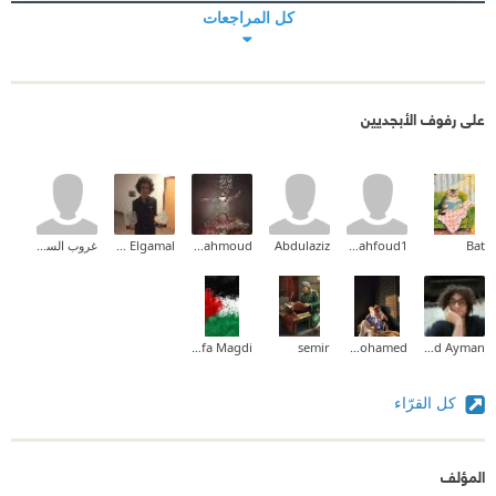
كل المراجعات
على رفوف الأبجديين
Bat
abdelkhalekmahfoud1
Abdulaziz
Sara Mahmoud
Ahmed Elgamal
غروب السوالقة
Mustafa Magdi
semir
Doaa Mohamed
Mohammed Ayman
كل القرّاء
المؤلف