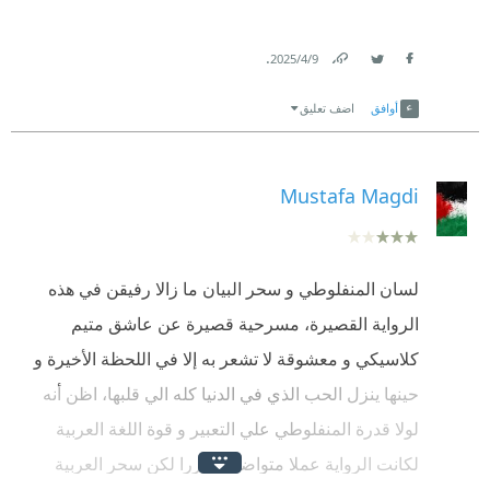
.
9‏/4‏/2025
Link
Twitter
Facebook
أوافق
اضف تعليق
Mustafa Magdi
لسان المنفلوطي و سحر البيان ما زالا رفيقن في هذه
الرواية القصيرة، مسرحية قصيرة عن عاشق متيم
كلاسيكي و معشوقة لا تشعر به إلا في اللحظة الأخيرة و
حينها ينزل الحب الذي في الدنيا كله الي قلبها، اظن أنه
لولا قدرة المنفلوطي علي التعبير و قوة اللغة العربية
لكانت الرواية عملا متواضعا مكررا لكن سحر العربية