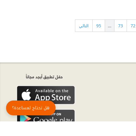
72
73
...
95
التالي
حمّل تطبيق أبجد مجاناً
هل تحتاج لمساعدة؟