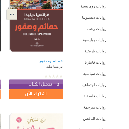
روايات رومانسية
روايات ديستوبيا
روايات رعب
روايات بوليسية
روايات تاريخية
حمائم وصقور
م
روايات فانتازيا
غراتسيا ديليدا
ن
روايات سياسية
تحميل الكتاب
روايات اجتماعية
اشترك الآن
روايات فلسفية
روايات مترجمة
روايات لليافعين