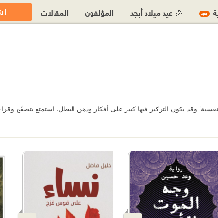
اش
ية
🎉 عيد ميلاد أبجد
المؤلفون
المقالات
جديد
فسية على أبجد.