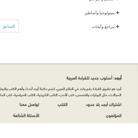
+
ميثولوجيا وأساطير
+
السابق
مراجع وأبحاث
أبجد
: أسلوب جديد للقراءة العربية
أبجد هو تطبيق القراءة رقم واحد في العالم العربي. تضم مكتبة أبجد أحدث وأهم الكتب والروايات
المجالات، مثل الروايات والقصص، كتب الأدب، الكتب التاريخية، الكتب السياسية، كتب المال 
اشتراك أبجد بلا حدود
الكتب
تواصل معنا
المؤلفون
الأسئلة الشائعة
حقوق الطبع © أبجد 2026
|
سياسة الخصوصيّة
|
شروط وأحكام الاستخدام