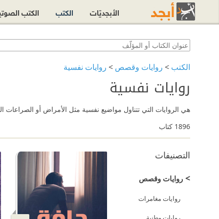
الأبجديّات
الكتب
الكتب الصوت
الكتب
>
روايات وقصص
>
روايات نفسية
روايات نفسية
هي الروايات التي تتناول مواضيع نفسية مثل الأمراض أو الصراعات النفسية٬ وقد يكون التركيز فيها كبير على أفكار وذهن البطل. استمتع بتصفّح وقراءة أبرز وأهم الروايات الن
1896
كتاب
التصنيفات
>
روايات وقصص
روايات مغامرات
روايات وطنية