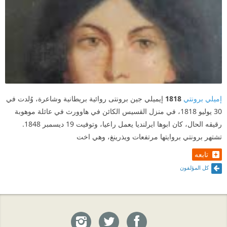
إميلي برونتي
1818
إيميلي جين برونتى روائية بريطانية وشاعرة، وُلدت في
30 يوليو 1818، في منزل القسيس الكائن في هاوورث في عائلة موهوبة
رقيقه الحال، كان ابوها ايرلنديا يعمل راعيا، وتوفيت 19 ديسمبر 1848.
تشتهر برونتي بروايتها مرتفعات ويذرينغ، وهي اخت
تابعه
كل المؤلفون