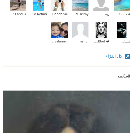
نفحات الصياد
ريم
Omar Mohamed Helmy
Hanan Sal
Khaled Rehan
Ahmad Samiir Farouk
مـنـال
❤️ BodBod ❤️
mehdi
Dana Salameh
كل القرّاء
المؤلف