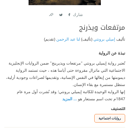
شارك
Link
Twitter
Facebook
مرتفعات ويذرنج
تأليف
إميلي برونتي
(تأليف)
لنا عبد الرحمن
(تقديم)
نبذة عن الرواية
تُعتبر رواية إيميلي برونتي "مرتفعات ويذيرينج" ضمن الروايات الإنجليزية
الاجتماعية التي ماتزال مقروءة حتى أيامنا هذه ، حيث تستمد الرواية
ديمومتها من إيغالها في النفس الإنسانية، وتقديمها لصراعات وجودية أزلية،
ستظل مستمرة مع بقاء الإنسان.
إنها الرواية الوحيدة للكاتبة إيميلي برونتي؛ وقد نُشرت أول مرة عام
1847م تحت اسم مستعار هو
... المزيد
التصنيف
روايات اجتماعية