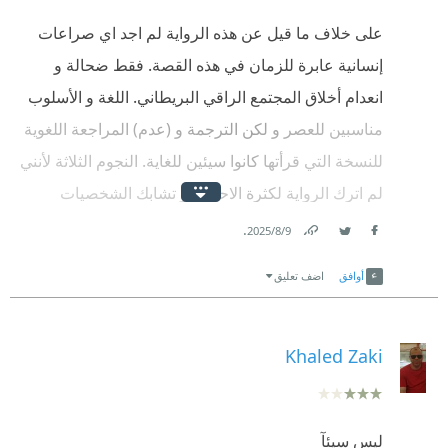
على خلاف ما قيل عن هذه الرواية لم اجد اي صراعات
إنسانية عابرة للزمان في هذه القصة. فقط ضحالة و
انعدام أخلاق المجتمع الراقي البريطاني. اللغة و الأسلوب
مناسبين للعصر و لكن الترجمة و (عدم) المراجعة اللغوية
للنسخة التي قرأتها كانوا سيئين للغاية. النجوم الثلاثة لأنني
لم اترك الرواية لكثرة الاحداث و تشابك الشخصيات
بإتقان.
.
9‏/8‏/2025
Link
Twitter
Facebook
أوافق
اضف تعليق
Khaled Zaki
ليس سيئآ