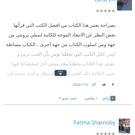
بصراحة يعتبر هذا الكتاب من افضل الكتب التي قرأتها
بغض النظر عن الانتقاد الموجه للكاتبة ايميلي برونتي من
جهة ومن اسلوب الكتاب من جهة أخرى .. الكتاب ببساطة
ليس كجُلِ الكتب التي تجعلنا نؤمن بأن الحب بريئ و
عفيف هذا الكتاب يجعلنا نتخذ منحى آخر لمعتقداتنا فهنا
تصور الكاتبة ذلك الحب العنيف المتملك و الذي تجسد في
شخصية السيد هيثكليف و كيف يمكن للظروف القاسية أن
.
10‏/1‏/2024
Facebook
Twitter
Link
تفسد من روح الشخص و تتركه بلا مشاعر فالعذاب الذي
أوافق
1
يوافقون
اضف تعليق
تلقاه هيثكليف جرده من جميع الاحاسيس ماعدا حبه
لكاثرين و كيف تحول ذلك الحب إلى انتقام مضر
Fatma Sharnoby