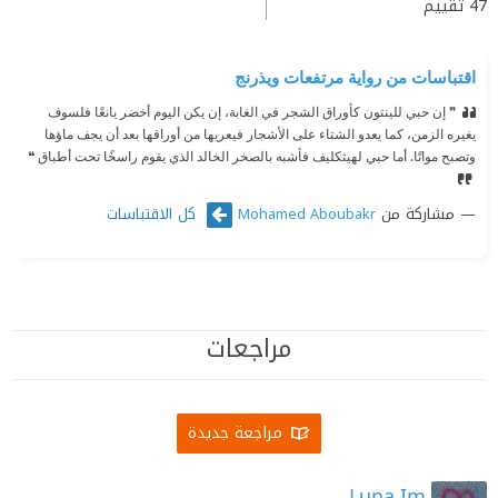
47
تقييم
اقتباسات من رواية مرتفعات ويذرنج
❞ إن حبي للينتون كأوراق الشجر في الغابة، إن يكن اليوم أخضر يانعًا فلسوف
يغيره الزمن، كما يعدو الشتاء على الأشجار فيعريها من أوراقها بعد أن يجف ماؤها
وتصبح مواتًا. أما حبي لهيثكليف فأشبه بالصخر الخالد الذي يقوم راسخًا تحت أطباق ❝
مشاركة من
كل الاقتباسات
Mohamed Aboubakr
مراجعات
مراجعة جديدة
Luna Im