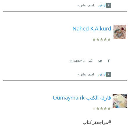
أوافق
اضف تعليق
Nahed K.Alkurd
.
19‏/6‏/2024
Link
Twitter
Facebook
أوافق
اضف تعليق
قارئة الكتب Oumayma rk
#مراجعة_كتاب