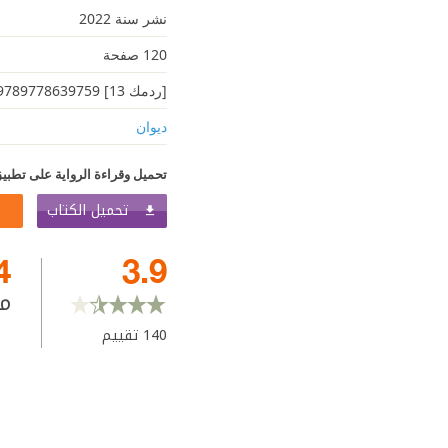
نشر سنة 2022
120 صفحة
[ردمك 13] 9789778639759
ديوان
تحميل وقراءة الرواية على تطبيق
تحميل الكتاب
4
3.9
م
140
تقييم