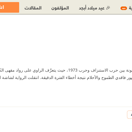
اش
ية
🎉 عيد ميلاد أبجد
المؤلفون
المقالات
جديد
رواية تدور حول الفترة المشحونة بين حرب الاستنزاف وحرب 1973، حيث يتعرَّف
 فاقدي الطموح والأحلام نتيجة أخطاء الفترة الدقيقة. انتقلت الرواية لشاشة السينم