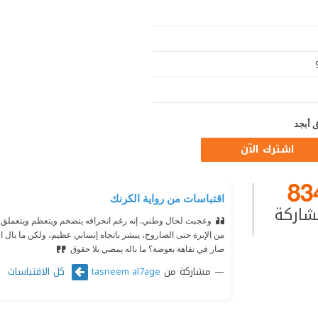
 أبجد
اشترك الآن
83
اقتباسات من رواية الكرنك
شاركة
وعجبت لحال وطني. إنه رغم انحرافه يتضخم ويتعظم ويتعملق، يم
من الإبرة حتى الصاروخ، يبشر باتجاه إنساني عظيم، ولكن ما بال 
صار في تفاهة بعوضة؟ ما باله يمضي بلا حقوق
مشاركة من
كل الاقتباسات
tasneem al7age