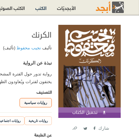
الأبجديّات
الكتب
الكتب الصوت
الكرنك
تأليف
نجيب محفوظ
(تأليف)
نبذة عن الرواية
يختفون لفترات ويُعاودون الظهور
التصنيف
روايات سياسية
تحميل الكتاب
اشترك الآن
روايات تاريخية
روايات اجتماعية
شارك
عن الطبعة
Link
Twitter
Facebook