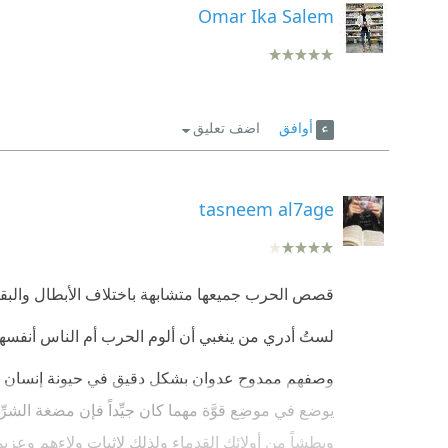
Omar Ika Salem
أوافق
اضف تعليق
tasneem al7age
‎وصفهم ممدوح عدوان بشكل دقيق في حيونة إنسان قال
يوضع في موضِع قوَّة مهما كان جيِّداً فإن مضغة الشر
وبطشاً من أولائك القدماء ولذلك لإثباتِ ولاءِهم وعزي