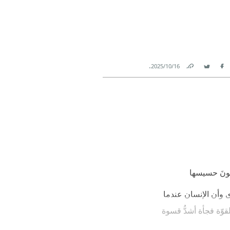
.
16‏/10‏/2025
Link
Twitter
Facebook
 وأن الإنسان عندما
وّة فجأة أشدُّ قسوة