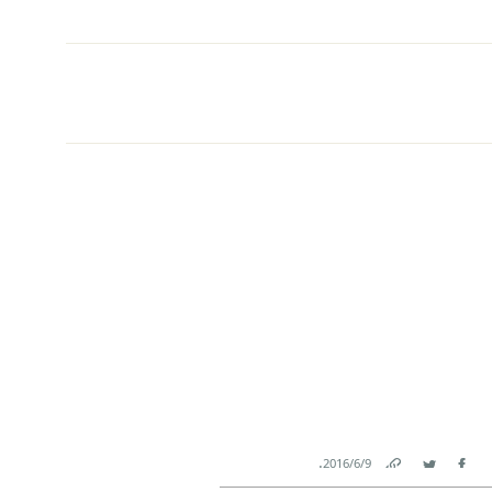
.
9‏/6‏/2016
Link
Twitter
Facebook