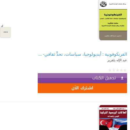
الفرنكوفونية : أيديولوجيا، سياسات، تحدًّ ثقافي- لغوي
عبد الإله بلقزيز
تحميل الكتاب
اشترك الآن