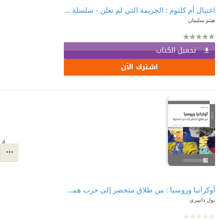
اغتيال أم كلثوم : الجريمة التي لم تعلن - سلسلة ملفات الظل
هيثم سليمان
تحميل الكتاب
اشترك الآن
أوكرانيا وروسيا : من طلاق متحضر إلى حرب همجية
بول دانييري