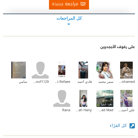
مراجعة جديدة
كل المراجعات
على رفوف الأبجديين
Aliaa Mohamed
سمر محمد
فادي أحمد
Fatma Al-Refaee
hanoof1129
سامي
علي أحمد حجازي
Fatmad Mad
Sarah Hany
Rana
كل القرّاء