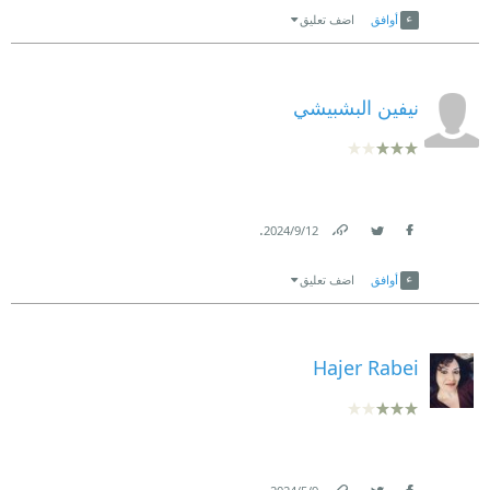
أوافق
اضف تعليق
نيفين البشبيشي
.
12‏/9‏/2024
Link
Twitter
Facebook
أوافق
اضف تعليق
Hajer Rabei
.