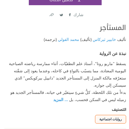
اشتر
شارك
Link
Twitter
Facebook
المستأجر
تأليف
خابيير ثيركاس
(تأليف)
محمد الفولي
(ترجمة)
نبذة عن الرواية
يسقط "ماريو روتا"، أستاذ علم النطقيّات، أثناء ممارسة رياضته الصباحية
اليومية المعتادة، مما يتسبّب بالتواءٍ في كاحله، وعندما يعود إلى شقّته
ستعرّفه مالكة المنزل إلى المستأجر الجديد "دانييل بيركويكس" الذي
سيسكن إلى جواره.
بدءاً من تلك اللحظة، كلُّ شيءٍ سيتغيّر في حياته، فالمستأجر الجديد هو
زميله ليس في السكن فحسب، بل
... المزيد
التصنيف
روايات اجتماعية