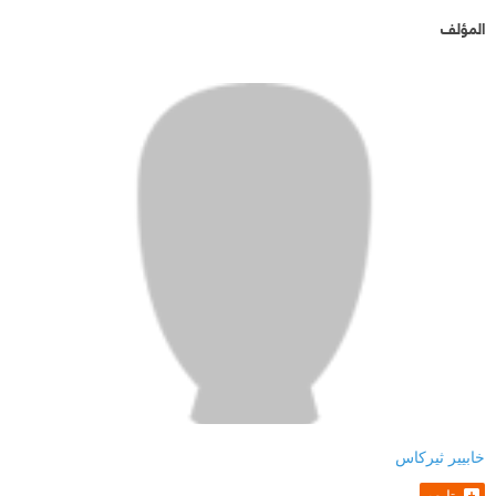
المؤلف
خابيير ثيركاس
تابعه