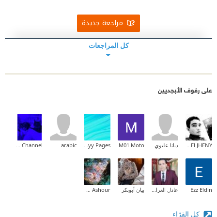
مراجعة جديدة
كل المراجعات
على رفوف الأبجديين
HOSSNY ELJHENY
ديانا عليوي
M01 Moto
Myy Pages
arabic
Rama Channel
Ezz Eldin
عادل العراقي
بيان أبوبكر
Fatma Ashour
كل القرّاء