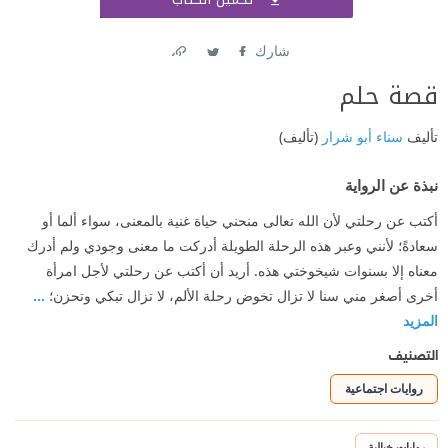
اشتر
شارك
Link
Twitter
Facebook
قصة حلم
تأليف
سناء أبو شرار
(تأليف)
نبذة عن الرواية
أكتب عن رحلتي لأن الله تعالى منحني حياة غنية بالمعنى، سواء ألما أو
سعادةً؛ لأنني وعبر هذه الرحلة الطويلة أدركت ما معنى وجودي ولم أدرك
معناه إلا بسنوات شيخوختي هذه. أريد أن أكتب عن رحلتي لأجل امرأة
أخرى أصغر مني سنا لا تزال تخوض رحلة الألم، لا تزال تبكي وتحزن؛
...
المزيد
التصنيف
روايات اجتماعية
روايات خيالية