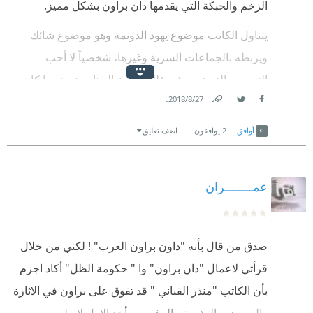
الزخم والحبكة التي يقدمها دان براون بشكل مميز.
يتناول الكاتب موضوع يهود الدونمة وهو موضوع شائك
ويربطه بالجماعات السرية وغيرها، شخصياً لا أحب
النصوص التي تدور في فلك نظرية المؤامرة وهو ما كان
.
27‏/8‏/2018
واضحاً خلال الرواية.
Link
Twitter
Facebook
قرأت العمل من باب التعرف إلى الكاتب بعمل واحد فقط،
أوافق
2
يوافقون
اضف تعليق
وربما لن أكرر التجربة إلا بعد تطور أعماله.
عمــــــــران
صدق من قال بأنه "داون براون العرب" ! لكني من خلال
قرأتي لاعمال "دان براون" وا " حكومة الظل" أكاد اجزم
بأن الكاتب "منذر القباني " قد تفوق على براون في الاثارة
والغموض والتشويق بالرغم من أخد الاول لاسلوب