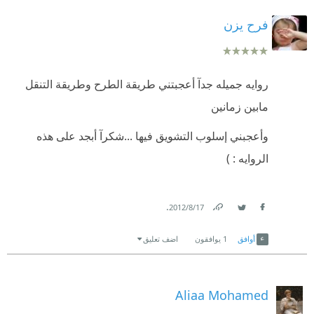
فرح يزن
روايه جميله جدآ أعجبتني طريقة الطرح وطريقة التنقل
مابين زمانين
وأعجبني إسلوب التشويق فيها ...شكرآ أبجد على هذه
الروايه : )
.
17‏/8‏/2012
Link
Twitter
Facebook
أوافق
1
يوافقون
اضف تعليق
Aliaa Mohamed