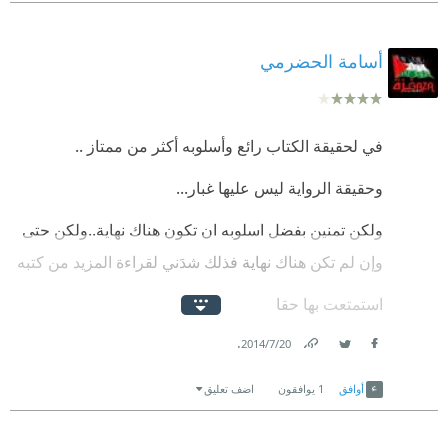
الكثير من المواضع .. مع أنها الطبعة السادسة .
أسامة الحضرمي
في لحقيقة الكتاب رائع وأسلوبه أكثر من ممتاز ..
وحقيقة الرواية ليس عليها غبار...
ولكن تمنين بفضل اسلوبه ان تكون هناك نهاية..ولكن حتى
وإن لم تكن هناك نهاية فذلك شدَني لقراءة المزيد من كتبه
استمتعت بها حقا
.
20‏/7‏/2014
Link
Twitter
Facebook
أوافق
1
يوافقون
اضف تعليق