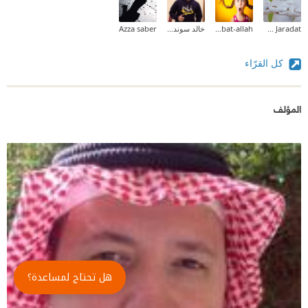
Mohammad Mahmoud Saleh Jaradat
Hebat-allah
خالد سوندة (Khalid Swindeh )
Azza saber
كل القرّاء
المؤلف
هل تحتاج لمساعدة؟