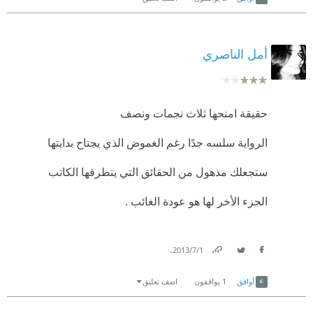
هي شيء غريب في كتابتنا العربية فتم تسليط الضوء
عليه، جميل وجذاب ولكن لينجح حقاً يحب أن يصقل أكثر.
أمل الناصري
حقيقة امنحها ثلاث نجمات ونصف
الرواية سلسه جدًا رغم الغموض الذي يجتاح بدايتها
ستجعلك مذهول من الحقائق التي يتطرقها الكاتب
الجزء الأخر لها هو عودة الغائب .
.
1‏/7‏/2013
Link
Twitter
Facebook
أوافق
1
يوافقون
اضف تعليق