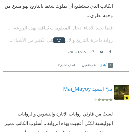
الكاتب الذي يستطيع أن يملؤك شغفا بالتاريخ لهو مبدع من
وجهة نظري ..
قلما يجيد الأدباء ادخال المعلومات ثقافية بهذه الروعة ، ..
رواية ذاخرة بالتاريخ والادب ألهمتني الكثير من الأشياء ..
.
15‏/12‏/2012
Link
Twitter
Facebook
أوافق
4
يوافقون
اضف تعليق
ميّ السيد Mai_Mayoy
لستُ من قارئي روايات الإثارة والتشويق والروايات
البوليسية لكنّي أعجبت بهذه الرواية .. أسلوب الكاتب مميز