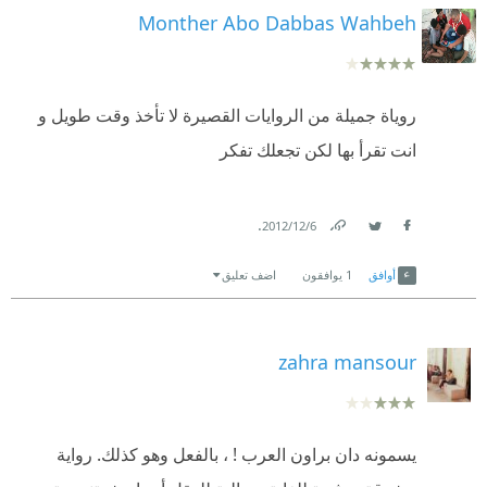
Monther Abo Dabbas Wahbeh
روياة جميلة من الروايات القصيرة لا تأخذ وقت طويل و
انت تقرأ بها لكن تجعلك تفكر
.
6‏/12‏/2012
Link
Twitter
Facebook
أوافق
1
يوافقون
اضف تعليق
zahra mansour
يسمونه دان براون العرب ! ، بالفعل وهو كذلك. رواية