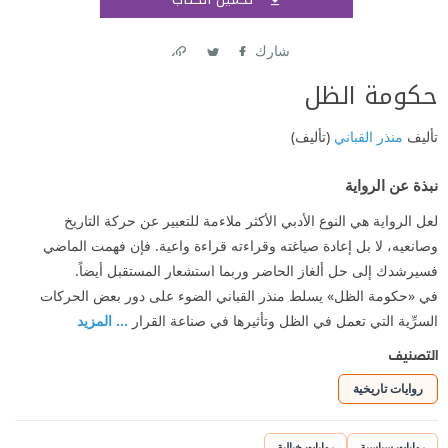
اشتر
شارك
Link
Twitter
Facebook
حكومة الظل
تأليف
منذر القباني
(تأليف)
نبذة عن الرواية
لعل الرواية هي النوع الأدبي الأكثر ملاءمة للتعبير عن حركة التاريخ
وصانعيه، لا بل إعادة صياغته وقراءته قراءة واعية. فإن فهمت الماضي
فسيرشدك إلى حل ألغاز الحاضر وربما استشعار المستقبل أيضاً.
في «حكومة الظل» يسلط منذر القباني الضوء على دور بعض الحركات
السرِّية التي تعمل في الظل وتأثيرها في صناعة القرار
... المزيد
التصنيف
روايات تاريخية
روايات سياسية
روايات خيالية