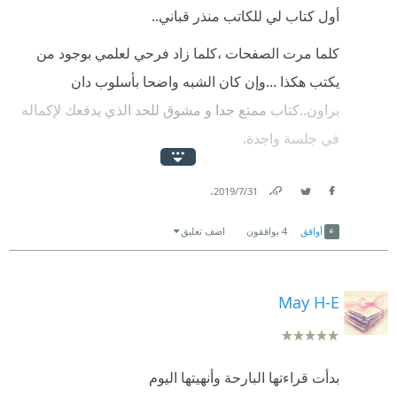
أول كتاب لي للكاتب منذر قباني..
كلما مرت الصفحات ،كلما زاد فرحي لعلمي بوجود من
يكتب هكذا ...وإن كان الشبه واضحا بأسلوب دان
براون..كتاب ممتع جدا و مشوق للحد الذي يدفعك لإكماله
في جلسة واجدة.
أغلبنا إعتاد على أسلوب دان براون بزخمه و تشغب
.
31‏/7‏/2019
تفاصيله و تعقيداته الكبيرة ،الشيء الذي يجعل أسلوب
Link
Twitter
Facebook
القباني واضحا و مباشرا في طرحه للمواضيع الهامة و
أوافق
4
يوافقون
اضف تعليق
الخطيرة...
فعلا أصبح التعقيد واجهة لنجاح العمل عندنا..ما يهمني
May H-E
القضية المعالجة و طىيقة طرحها و
طريقة تشجيع الكاتب للقارئ للبحث عن إجابابات
بدأت قراءتها البارحة وأنهيتها اليوم
لتساؤلاته.