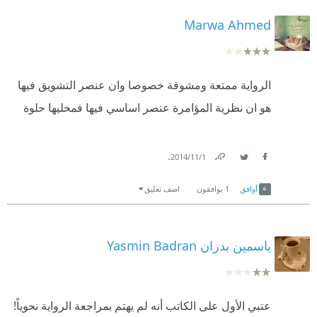
Marwa Ahmed
الرواية ممتعة ومشوقة خصوصا وان عنصر التشويق فيها
هو ان نظرية المؤامرة عنصر اساسي فيها فمخليها حلوة
.
1‏/11‏/2014
Link
Twitter
Facebook
أوافق
1
يوافقون
اضف تعليق
ياسمين بدران Yasmin Badran
عتبي الأول على الكاتب أنه لم يهتم بمراجعة الرواية نحوياً!