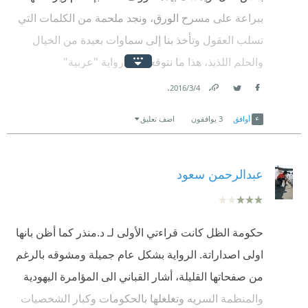
ببراعة على مسرح الورق، ونجد ملحمة من الكلمات التي
تسلب العقول وتأخذ بنا إلى سماوات بعيدة من الخيال
والحلم اللذيذ، هذا ما نتوقعه من رواية "عربية"
.
4‏/3‏/2016
كانت هذه الرواية بعيدة كل البعد عن هذا التصنيف وهذه
Link
Twitter
Facebook
الصفات، شعرت وأنا أقرؤها بأني أُمسك رواية مترجمة، ولا
أوافق
3
يوافقون
اضف تعليق
يعيدني من إحساسي هذا إلى الواقع سوى الأسلوب
الإسلامي وذكر المناطق العربية والمواعظ التي تمثلنا،
عبدالرحمن سعود
فقط!
بالتفكير أن الرواية بالأصل هي فن غربي، ولكن للرواية
العربية جذر كذلك لم يكن يسقي هذه الرواية أبداً.
حكومة الظل كانت قراءتي الأولى لـ د.منذر كما أظن بانها
اولى اصداراتة. الرواية بشكل عام جميلة ومشوقه بالرغم
أحسست جداً أن الكاتب متأثر بالكاتب الغربي "دان براون"
من صفحاتها القليلة، أشار القباني الى المؤامرة اليهودية
بل شعرت أنني أقرأ لبروان في بعض المقاطع فعلاً! هي
والمنظمة السريه وتغلغلها بالحكومات وكبار الشخصيات
رواية تعتمد على خلق الإثارة وقد نجحت في ذلك، وعلى