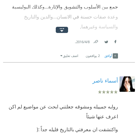
جمع بين الأسلوب والتشويق والإثارة...وكذلك البوليسية
وعدة صفات حسنة في الانسان...والدين والتاريخ
والسياسة وغيرهما,
وقدم إلي الكثير من المعلومات المهمة حول مواضيع
.
8‏/4‏/2016
متعددة,
Link
Twitter
Facebook
أوافق
2
يوافقون
اضف تعليق
ولم يطل الرواية بل جعلها ممتعة سلسلة!
تستحق ٥ نجوم عن جدارة!!
أسماء ناصر
روايه جمييله ومشوقه جعلتني ابحث عن مواضيع لم اكن
اعرف عنها شيئاً
واكتشفت ان معرفتي بالتاريخ قليله جداً :(