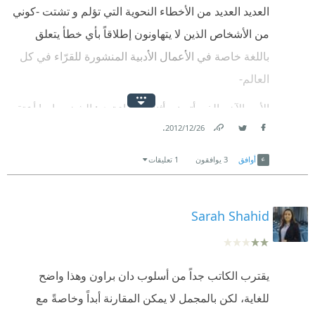
العديد العديد من الأخطاء النحوية التي تؤلم و تشتت -كوني
من الأشخاص الذين لا يتهاونون إطلاقاً بأي خطأ يتعلق
باللغة خاصة في الأعمال الأدبية المنشورة للقرّاء في كل
العالم-
الأمر الآخر الذي أتعبني أثناء القراءة هو: الشخصيات! أعتقد
.
26‏/12‏/2012
أن إصرار الكاتب على ذكر أسماء جميع الشخصيات في
Link
Twitter
Facebook
الرواية لم يساعد القارئ بقدر ما سبب له الضياع و قلة
أوافق
3
يوافقون
1 تعليقات
التركيز! بعض الأسماء متكررة، كما أن الكاتب نفسه
استخدم الاسم الخطأ لشخصياته في بعض المواضع!
Sarah Shahid
موضوع الرواية و فكرتها جميلة و راقية و المعلومات
التاريخية فيها غنية، و لكني تمنيت لو اهتم الكاتب بتفاصيل
عمله الأول أكثر.
يقترب الكاتب جداً من أسلوب دان براون وهذا واضح
للغاية، لكن بالمجمل لا يمكن المقارنة أبداً وخاصةً مع