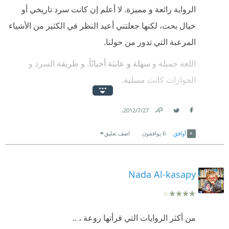
الرواية رائعة و مميزة. لا أعلم إن كانت سرد تاريخي أو
قبل شروعى ف قراءة ذلك العمل لم اكن اعلم ان لها
خيال بحت، لكنها جعلتني أعيد النظر في الكثير من الأشياء
جزء ثانى وهو ما علمته بعد الانتهاء منها .. ولذلك سأكتفى
المرعبة التي تدور من حولنا.
بذكر ما قولته سابقا لحين انتهائى من قراءة الجزء الثانى "
عودة الغائب "
اللغة جميلة و سهلة و عابثة أحيانًأ. و طريقة السرد و
الحوارات كانت مسلية.
استمتعوا :)
.
27‏/7‏/2012
Link
Twitter
Facebook
أوافق
6
يوافقون
اضف تعليق
Nada Al-kasapy
من أكثر الروايات التي قرأتها روعة ، ..