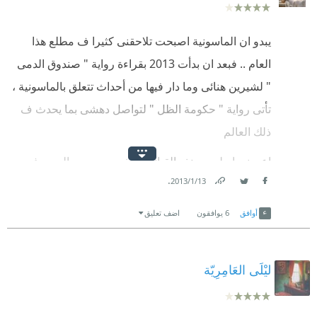
يبدو ان الماسونية اصبحت تلاحقنى كثيرا ف مطلع هذا
العام .. فبعد ان بدأت 2013 بقراءة رواية " صندوق الدمى
" لشيرين هنائى وما دار فيها من أحداث تتعلق بالماسونية ،
تأتى رواية " حكومة الظل " لتواصل دهشى بما يحدث ف
ذلك العالم
اعجبنى اسلوب منذر القبانى والذى يجمع بين السرد ف
.
13‏/1‏/2013
الحاضر والسرد ف الماضر بشكل مبسط دون إحداث
Link
Twitter
Facebook
ربكة لدى القارئ وإن كان يعيبه بعض الاخطاء الإملائية
أوافق
6
يوافقون
اضف تعليق
والنحوية
اعجبنى ايضا كم المعلومات الواردة بتلك الرواية خاصة عن
ليْلَى العَامِرِيّة
الماسونية والفترة العثمانية ويهود الدونمة وحيرام ابيف
وساباتاى زيفى والكابالا وما إلى ذلك