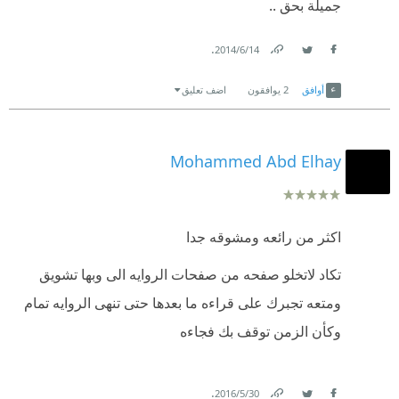
جميلة بحق ..
.
14‏/6‏/2014
Link
Twitter
Facebook
أوافق
2
يوافقون
اضف تعليق
Mohammed Abd Elhay
اكثر من رائعه ومشوقه جدا
تكاد لاتخلو صفحه من صفحات الروايه الى وبها تشويق
ومتعه تجبرك على قراءه ما بعدها حتى تنهى الروايه تمام
وكأن الزمن توقف بك فجاءه
.
30‏/5‏/2016