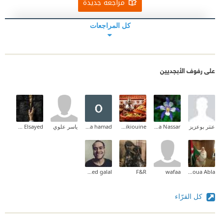
مراجعة جديدة
كل المراجعات
على رفوف الأبجديين
عنتر بوعزيز
Alaa Nassar
Tikiouine Tikiouine
osama hamad
ياسر علوي
Lamya Elsayed
mohamed galal
F&R
wafaa
Allaoua Abla
كل القرّاء