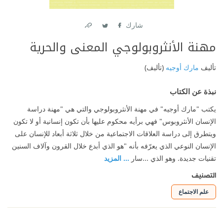
شارك
Link
Twitter
Facebook
مهنة الأنثروبولوجي المعنى والحرية
تأليف
مارك أوجيه
(تأليف)
نبذة عن الكتاب
يكتب "مارك أوجيه" في مهنة الأنثروبولوجي والتي هي "مهنة دراسة
الإنسان الأنثروبوس" فهي برأيه محكوم عليها بأن تكون إنسانية أو لا تكون
ويتطرق إلى دراسة العلاقات الاجتماعية من خلال ثلاثة أبعاد للإنسان على
الإنسان النوعي الذي يعرّفه بأنه "هو الذي أبدع خلال القرون وآلاف السنين
تقنيات جديدة. وهو الذي ...سار
... المزيد
التصنيف
علم الاجتماع