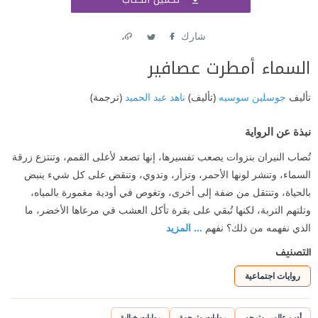
اشتر
شارك
Link
Twitter
Facebook
السماء أمطرت عصافير
تأليف
جوسلين سوسيه
(تأليف)
ناهد عبد الحميد
(ترجمة)
نبذة عن الرواية
تُصاب النيران بنزوات يصعب تفسيرها، إنها تصعد لأعلى القمم، وتنتزع زرقة
السماء، وتنشر لونها الأحمر، وتزأر، وتدوي، وتنقض على كل شيء ينبض
بالحياة، وتنتقل من ضفة إلى أخرى، وتغوص في أودية مغمورة بالمياه،
وتلتهم التربة، لكنها تُبقي على بقرة تأكل العشب في مرعاها الأخضر، ما
الذي نفهمه من ذلك؟ نفهم
... المزيد
التصنيف
روايات اجتماعية
أدب عالمي مترجم
روايات مترجمة
روايات خيالية