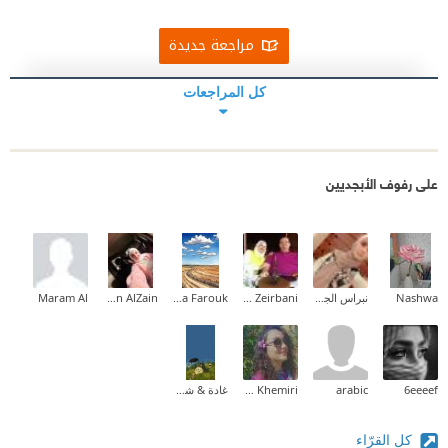
مراجعة جديدة
كل المراجعات
على رفوف الأبجديين
Nashwa
نبراس الجيلاني
Sana Zeirbani
Dina Farouk
Nesreen AlZain
Maram Al
6eeeef
arabic
Wissal Khemiri
غادة & شروق
كل القرّاء