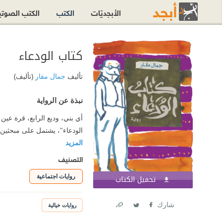
الأبجديّات
الكتب
الكتب الصوت
كتاب الودعاء
تأليف
جمال مقار
(تأليف)
نبذة عن الرواية
أي بني، وديع الرابع، قرة عين 
الودعاء"، يشتمل على مبحثين أو
المزيد
التصنيف
روايات اجتماعية
تحميل الكتاب
اشترك الآن
شارك
روايات خيالية
Link
Twitter
Facebook