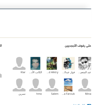
على رفوف الأبجديين
ال
عبد المنعم القاضي
فواز عبدالمحسن
Ahmed Alktry
الكاتب الأديب جمال بركات
Klar
Mina
Dina Farouk
Salem
hmo
نسرين