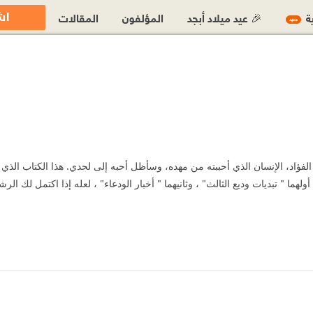
اش
ية
🎉 عيد ميلاد أبجد
المؤلفون
المقالات
جديد
الفؤاد، الإنسان الذي أحببته من مهده، وسأظل أحبه إلى لحدي. هذا الكتاب الذي أ
لهما " تبديات وديع الثالث" ، وثانيهما " أخبار الودعاء" ، لعله إذا اكتمل لك ا