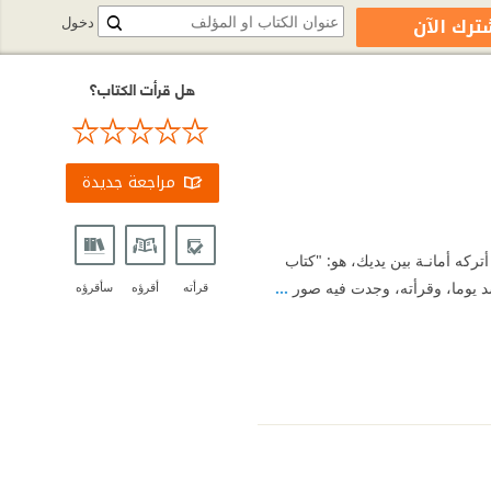
ترك الآن
دخول
هل قرأت الكتاب؟
مراجعة جديدة
تركه أمانـة بين يديك، هو: "كتاب
لرشد يوما، وقرأته، وجدت فيه صور
...
قرأته
أقرؤه
سأقرؤه