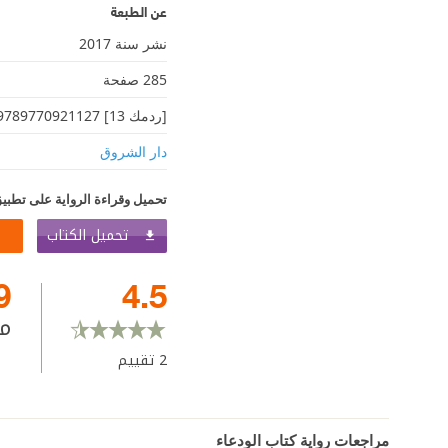
عن الطبعة
نشر سنة 2017
285 صفحة
[ردمك 13] 9789770921127
دار الشروق
تحميل وقراءة الرواية على تطبيق
تحميل الكتاب
9
4.5
م
2
تقييم
مراجعات رواية كتاب الودعاء