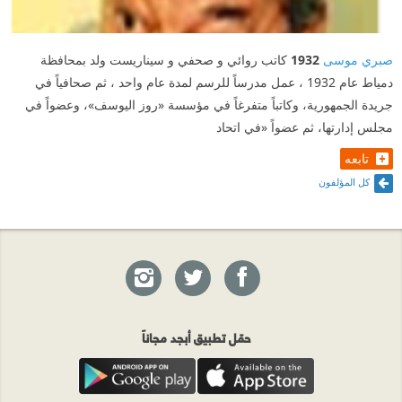
صبري موسى
1932
كاتب روائي و صحفي و سيناريست ولد بمحافظة
دمياط عام 1932 ، عمل مدرساً للرسم لمدة عام واحد ، ثم صحافياً في
جريدة الجمهورية، وكاتباً متفرغاً في مؤسسة «روز اليوسف»، وعضواً في
مجلس إدارتها، ثم عضواً «في اتحاد
تابعه
كل المؤلفون
حمّل تطبيق أبجد مجاناً