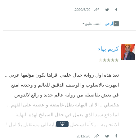
.
20‏/6‏/2020
Link
Twitter
Facebook
أوافق
اضف تعليق
كريم بهاء
تعد هذه اول رواية خيال علمي اقراها يكون مؤلفها عربي ..
انبهرت بالاسلوب و الوصف الدقيق للعالم و وجدته امتع
في بعض تفاصيله من رواية عالم جديد و رائع لالدوس
هكسلي .. الا ان النهاية تظل غامضة و عصيه على الفهم ..
لما دفع سيد الذي يعمل في حقل السبانخ لهذه النهاية
الانتحاريه .. وكأننا سنصل في النهاية الي مستقبل بلا امل !
.
6‏/5‏/2013