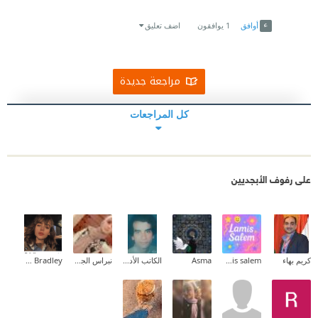
Link
Twitter
Facebook
أوافق
1
يوافقون
اضف تعليق
مراجعة جديدة
كل المراجعات
على رفوف الأبجديين
كريم بهاء
lamis salem
Asma
الكاتب الأديب جمال بركات
نبراس الجيلاني
Derek Bradley