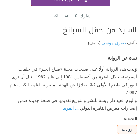
اشتر
شارك
Link
Twitter
Facebook
السيد من حقل السبانخ
تأليف
صبري موسى
(تأليف)
نبذة عن الرواية
وُلدت هذه الرواية أولًا على صفحات مجلة «صباح الخير» في حلقات
أسبوعية، خلال الفترة من أغسطس 1981 إلى يناير 1982، قبل أن ترى
النور في طبعتها الأولى كتابًا صادرًا عن الهيئة المصرية العامة للكتاب عام
1987.
واليوم، تعيد دار ريشة للنشر والتوزيع تقديمها في طبعة جديدة ضمن
إصدارات معرض القاهرة الدولي
... المزيد
التصنيف
روايات