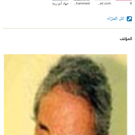
R
do3a2wael@gmail.com
Yasmine Mohammed
جهاد أبو زينة
كل القرّاء
المؤلف