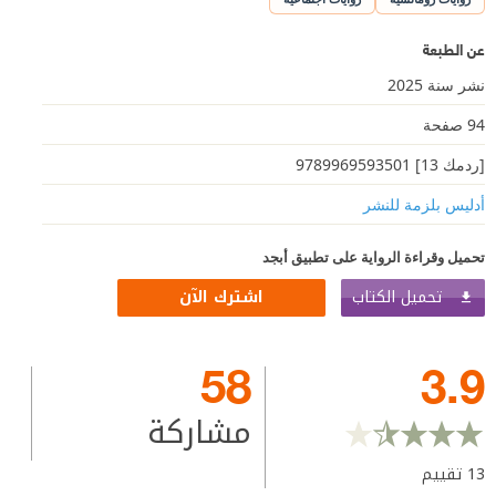
عن الطبعة
نشر سنة 2025
94 صفحة
[ردمك 13] 9789969593501
أدليس بلزمة ﻟﻠﻨﺸﺮ
تحميل وقراءة الرواية على تطبيق أبجد
تحميل الكتاب
اشترك الآن
58
3.9
مشاركة
13
تقييم