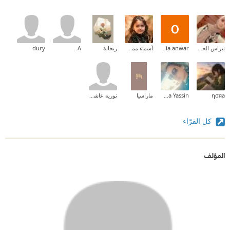
نبراس الجيلاني
omnia anwar
أسماء ممدوح الريس
ريحانة
A.
dury
ησяa
Hiba Yassin
ماراسيا
نوريه عاشور
كل القرّاء
المؤلف