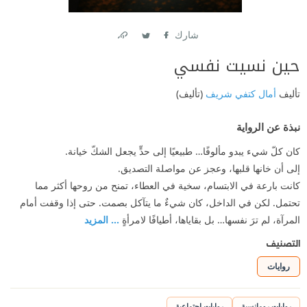
شارك
Link
Twitter
Facebook
حين نسيت نفسي
تأليف
أمال كتفي شريف
(تأليف)
نبذة عن الرواية
كان كلّ شيء يبدو مألوفًا… طبيعيًا إلى حدٍّ يجعل الشكّ خيانة.
إلى أن خانها قلبها، وعجز عن مواصلة التصديق.
كانت بارعة في الابتسام، سخية في العطاء، تمنح من روحها أكثر مما
تحتمل. لكن في الداخل، كان شيءٌ ما يتآكل بصمت. حتى إذا وقفت أمام
المرآة، لم ترَ نفسها… بل بقاياها، أطيافًا لامرأةٍ
... المزيد
التصنيف
روايات
روايات رومانسية
روايات اجتماعية