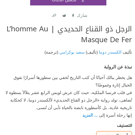
اشتر
شارك
Link
Twitter
Facebook
الرجل ذو القناع الحديدي | L’homme Au
Masque De Fer
تأليف
الكسندر دوما
(تأليف)
سعيد بوكرامي
(ترجمة)
نبذة عن الرواية
هل يخطر ببالك أحيانًا أن كتب التاريخ تُخفي بين سطورها أسرارًا تفوق
الخيال إثارة وغموضًا؟
في قلب فرنسا الملكية، حيث كان عرش لويس الرابع عشر يتلألأ بسطوة لا
تُضاهى، تولد رواية «الرجل ذو القناع الحديدي» لألكسندر دوما، لا كحكاية
تاريخية عادية، بل كأسطورة نابضة بالحياة تأبى أن تُنسى.
إنها رحلة آسرة إلى
... المزيد
التصنيف