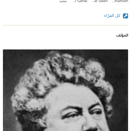
Zainab_alhaitham
Ammar Salam
Omar Gamal
محمد
كل القرّاء
المؤلف