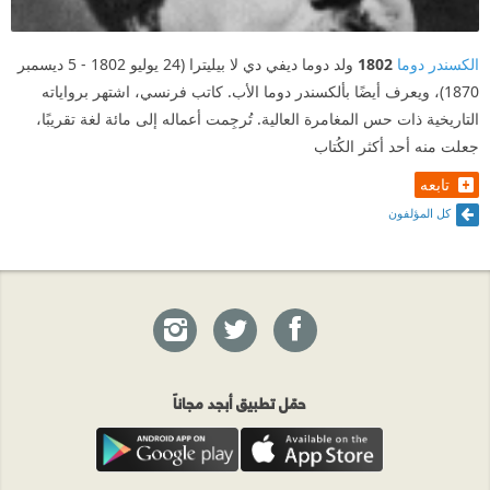
الكسندر دوما
1802
ولد دوما ديفي دي لا بيليترا (24 يوليو 1802 - 5 ديسمبر
1870)، ويعرف أيضًا بألكسندر دوما الأب. كاتب فرنسي، اشتهر برواياته
التاريخية ذات حس المغامرة العالية. تُرجِمت أعماله إلى مائة لغة تقريبًا،
جعلت منه أحد أكثر الكُتاب
تابعه
كل المؤلفون
حمّل تطبيق أبجد مجاناً