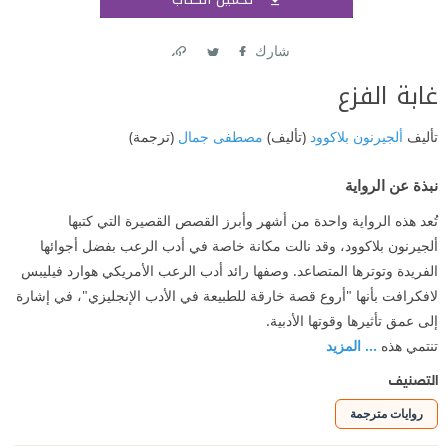
اشتر
شارك
Link
Twitter
Facebook
غابة الفزع
تأليف
ألجيرنون بلاكوود
(تأليف)
مصطفى جمال
(ترجمة)
نبذة عن الرواية
تُعد هذه الرواية واحدة من أشهر وأبرز القصص القصيرة التي كتبها
ألجيرنون بلاكوود، وقد نالت مكانة خاصة في أدب الرعب بفضل أجوائها
الفريدة وتوترها المتصاعد. وصفها رائد أدب الرعب الأمريكي هوارد فيليبس
لافكرافت بأنها "أروع قصة خارقة للطبيعة في الأدب الإنجليزي"، في إشارة
إلى عمق تأثيرها وقوتها الأدبية.
تنتمي هذه
... المزيد
التصنيف
روايات مترجمة