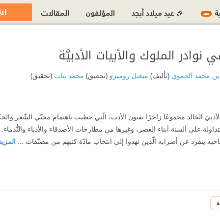
اش
ية
🎉 عيد ميلاد أبجد
المؤلفون
المقالات
جديد
ي نوادر الملوك والأبيات الأدبيَّة
 بن محمد الحموي
(تأليف)
ميغيل روميرو
(تحقيق)
محمد بنات
(تحقيق)
 الأدبيّ الخالد مجموعًا زاخرًا بفنون الأدب، الّتي حظيت باهتمام محبّي الشّعر والحك
داولة على ألسنة أبناء العصر، وغيرها من مطارحات الأصدقاء والأدباء والنُّدماء.
احبه ينفرد عن أضرابه الّذين نهدوا إلى انتخاب مادّة كتبهم من مصنّفات
... المزيد
ة