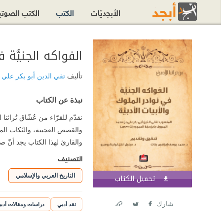
الأبجديّات
الكتب
الكتب الصوت
الفواكه الجنيَّة ف
تأليف
تقي الدين أبو بكر علي
نبذة عن الكتاب
نقدّم للقرّاء من عُشّاق تُراثنا
والقصص العجيبة، والنّكات المت
والقارئ لهذا الكتاب يجد أنّ ص
التصنيف
التاريخ العربي والإسلامي
تحميل الكتاب
اشترك الآن
شارك
نقد أدبي
دراسات ومقالات أدبي
Link
Twitter
Facebook