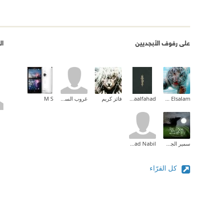
على رفوف الأبجديين
ال
Ehab Mohammed Abd Elsalam
Asmaalfahad
فائز كريم
غروب السوالقة
M S
سمير الجحدلي
Sanad Nabil
كل القرّاء