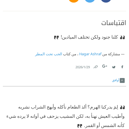
اقتباسات
كلنا جنود ولكن تختلف الميادين!
مشاركة من
Hagar Ashraf
، من كتاب
الحب تحت المطر
29‏/1‏/2026
Link
Twitter
Facebook
أوافق
لِمَ يدركنا الهرم؟ ألذ الطعام نأكله وأبهج الشراب نشربه
وأطيب العيش نهنأ به، لكن المشيب يزحف في أوانه لا يرده شيء
كأنه الشمس أو القمر.