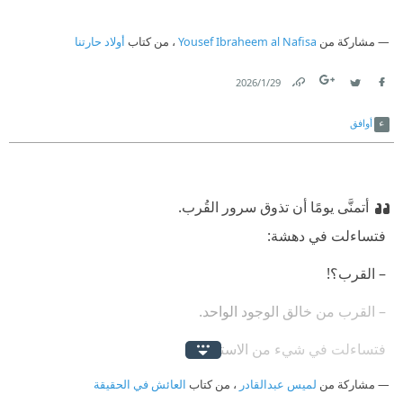
مشاركة من
Yousef Ibraheem al Nafisa
، من كتاب
أولاد حارتنا
29‏/1‏/2026
Link
Twitter
Facebook
أوافق
أتمنَّى يومًا أن تذوق سرور القُرب.
‫ فتساءلت في دهشة:
‫ – القرب؟!
‫ – القرب من خالق الوجود الواحد.
‫ فتساءلت في شيء من الاستهانة:
مشاركة من
‫ – ولِمَ يكون واحدًا؟
لميس عبدالقادر
، من كتاب
العائش في الحقيقة