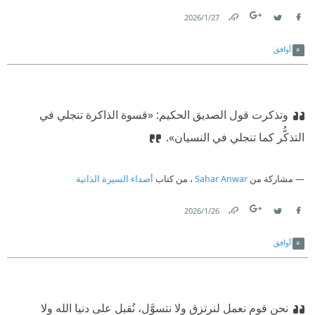
‫ فقال بهدوء:
27‏/1‏/2026
Link
Twitter
Facebook
‫ – إنه أقوى وأجلُّ من أن يوجد شريك له.
أوافق
وتذكرت قول الصديق الحكيم: «قسوة الذاكرة تنجلي في
التذكُّر كما تنجلي في النسيان».
مشاركة من
Sahar Anwar
، من كتاب
أصداء السيرة الذاتية
26‏/1‏/2026
Link
Twitter
Facebook
أوافق
نحن قوم نعمل لنرتزق ولا نتسوَّل، نُقبل على دنيا الله ولا