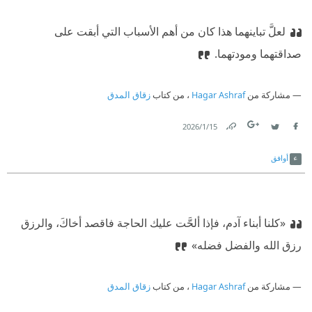
لعلَّ تباينهما هذا كان من أهم الأسباب التي أبقت على
صداقتهما ومودتهما.
مشاركة من
Hagar Ashraf
، من كتاب
زقاق المدق
15‏/1‏/2026
Link
Twitter
Facebook
أوافق
«كلنا أبناء آدم، فإذا ألحَّت عليك الحاجة فاقصد أخاكَ، والرزق
رزق الله والفضل فضله»
مشاركة من
Hagar Ashraf
، من كتاب
زقاق المدق