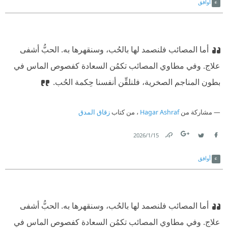
أوافق
أما المصائب فلنصمد لها بالحُب، وسنقهرها به. الحبُّ أشفى
علاج. وفي مطاوي المصائب تكمُن السعادة كفصوص الماس في
بطون المناجم الصخرية، فلنلقِّن أنفسنا حِكمة الحُب.
مشاركة من
Hagar Ashraf
، من كتاب
زقاق المدق
15‏/1‏/2026
Link
Twitter
Facebook
أوافق
أما المصائب فلنصمد لها بالحُب، وسنقهرها به. الحبُّ أشفى
علاج. وفي مطاوي المصائب تكمُن السعادة كفصوص الماس في