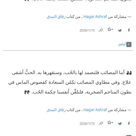
مشاركة من
Hagar Ashraf
، من كتاب
زقاق المدق
15‏/1‏/2026
Link
Twitter
Facebook
أوافق
أما المصائب فلنصمد لها بالحُب، وسنقهرها به. الحبُّ أشفى
علاج. وفي مطاوي المصائب تكمُن السعادة كفصوص الماس في
بطون المناجم الصخرية، فلنلقِّن أنفسنا حِكمة الحُب.
مشاركة من
Hagar Ashraf
، من كتاب
زقاق المدق
15‏/1‏/2026
Link
Twitter
Facebook