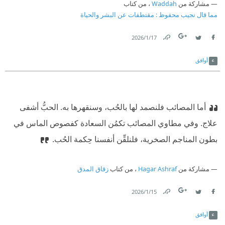
مشاركة من
Waddah
، من كتاب
مما قال نجيب محفوظ : مقتطفات عن البشر والحياة
17‏/1‏/2026
Link
Twitter
Facebook
أوافق
أما المصائب فلنصمد لها بالحُب، وسنقهرها به. الحبُّ أشفى
علاج. وفي مطاوي المصائب تكمُن السعادة كفصوص الماس في
بطون المناجم الصخرية، فلنلقِّن أنفسنا حِكمة الحُب.
مشاركة من
Hagar Ashraf
، من كتاب
زقاق المدق
15‏/1‏/2026
Link
Twitter
Facebook
أوافق