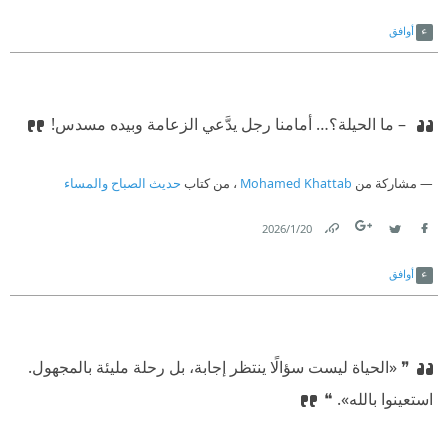
Link
Twitter
Facebook
أوافق
‫ – ما الحيلة؟… أمامنا رجل يدَّعي الزعامة وبيده مسدس!
مشاركة من
Mohamed Khattab
، من كتاب
حديث الصباح والمساء
20‏/1‏/2026
Link
Twitter
Facebook
أوافق
❞ «الحياة ليست سؤالًا ينتظر إجابة، بل رحلة مليئة بالمجهول.
استعينوا بالله».‏ ❝