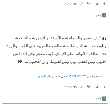
15‏/1‏/2026
Link
Twitter
Facebook
أوافق
كيف نضجر وللسماء هذه الزُّرقة، وللأرض هذه الخضرة،
وللورد هذا الشذا، وللقلب هذه القدرة العجيبة على الحُب، وللروح
هذه الطاقة اللانهائية على الإيمان. كيف نضجر وفي الدنيا مَن
نُحبهم، ومَن نُعجب بهم، ومَن يُحبوننا، ومَن يُعجبون بنا.
مشاركة من
Hagar Ashraf
، من كتاب
زقاق المدق
15‏/1‏/2026
Link
Twitter
Facebook
أوافق