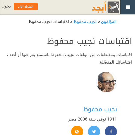
اشترك الآن
دخول
المؤلفون
>
نجيب محفوظ
> اقتباسات نجيب محفوظ
اقتباسات نجيب محفوظ
اقتباسات ومقتطفات من مؤلفات نجيب محفوظ .استمتع بقراءتها أو أضف
اقتباساتك المفضّلة.
نجيب محفوظ
1911 توفي سنة 2006
مصر
aguib-mahfouz.com/main_page.htm
https://twitter.com/#!/Najuib_Mahfouz
https://www.facebook.com/Najuib.Mahfouz