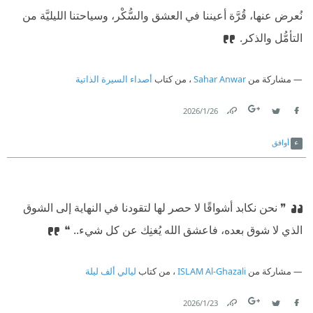
نُعرض عنها، قُرَّة أعيننا في العشق والسُّكْر، وسیاحتنا الليليَّة من
التأمُّل والذكر.
مشاركة من
Sahar Anwar
، من كتاب
أصداء السيرة الذاتية
26‏/1‏/2026
Link
Twitter
Facebook
أوافق
❞ نحن نكابد أشواقًا لا حصر لها لتقودنا في النهاية إلى الشوق
الذي لا شوق بعده، فاعشق الله يُغنِك عن كل شيء.. ❝
مشاركة من
ISLAM Al-Ghazali
، من كتاب
ليالي ألف ليلة
23‏/1‏/2026