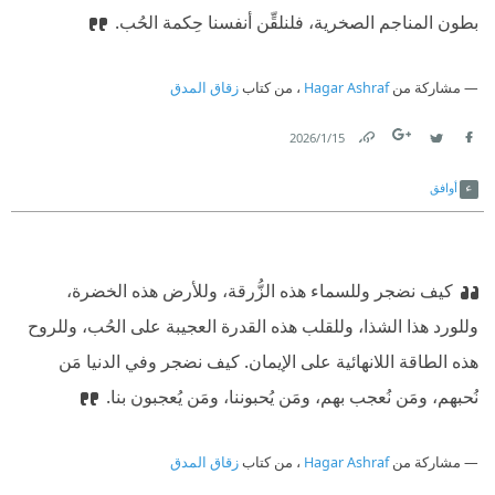
بطون المناجم الصخرية، فلنلقِّن أنفسنا حِكمة الحُب.
مشاركة من
Hagar Ashraf
، من كتاب
زقاق المدق
15‏/1‏/2026
Link
Twitter
Facebook
أوافق
كيف نضجر وللسماء هذه الزُّرقة، وللأرض هذه الخضرة،
وللورد هذا الشذا، وللقلب هذه القدرة العجيبة على الحُب، وللروح
هذه الطاقة اللانهائية على الإيمان. كيف نضجر وفي الدنيا مَن
نُحبهم، ومَن نُعجب بهم، ومَن يُحبوننا، ومَن يُعجبون بنا.
مشاركة من
Hagar Ashraf
، من كتاب
زقاق المدق