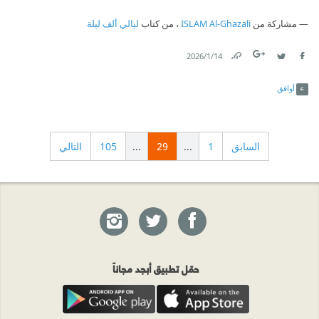
مشاركة من
ISLAM Al-Ghazali
، من كتاب
ليالي ألف ليلة
14‏/1‏/2026
Link
Twitter
Facebook
أوافق
السابق
1
...
29
...
105
التالي
حمّل تطبيق أبجد مجاناً