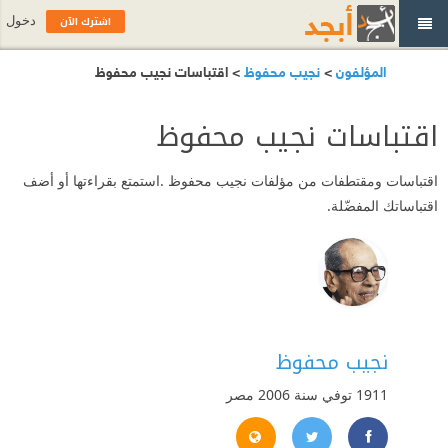
اشترك الآن
دخول
المؤلفون
>
نجيب محفوظ
> اقتباسات نجيب محفوظ
اقتباسات نجيب محفوظ
اقتباسات ومقتطفات من مؤلفات نجيب محفوظ .استمتع بقراءتها أو أضف
اقتباساتك المفضّلة.
نجيب محفوظ
1911 توفي سنة 2006
مصر
aguib-mahfouz.com/main_page.htm
https://twitter.com/#!/Najuib_Mahfouz
https://www.facebook.com/Najuib.Mahfouz