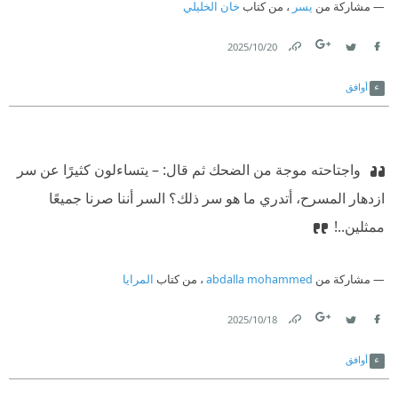
مشاركة من
يسر
، من كتاب
خان الخليلي
20‏/10‏/2025
Link
Twitter
Facebook
أوافق
‫ واجتاحته موجة من الضحك ثم قال:
‫ – يتساءلون كثيرًا عن سر
ازدهار المسرح، أتدري ما هو سر ذلك؟ السر أننا صرنا جميعًا
ممثلين..!
مشاركة من
abdalla mohammed
، من كتاب
المرايا
18‏/10‏/2025
Link
Twitter
Facebook
أوافق