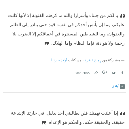
يا لكم من جبناء وأشرار! والله ما كرهتم الفتوَنة إلا لأنها كانت
عليكم، وما إن يأنس أحدكم في نفسه قوة حتى يبادر إلى الظلم
والعدوان، وما للشياطين المستترة في أعماقكم إلا الضرب بلا
رحمة ولا هوادة، فإما النظام وإما الهلاك.
مشاركة من
رِماح + فرح
، من كتاب
أولاد حارتنا
5‏/10‏/2025
Link
Twitter
Facebook
أوافق
إذا أعلنت تهمتك فلن يطالبني أحد بدليل. في حارتنا الإشاعة
حقيقة، والحقيقة حكم، والحكم هو الإعدام