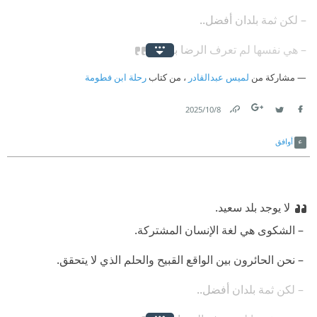
⁠‫– لكن ثمة بلدان أفضل..
⁠‫– هي نفسها لم تعرف الرضا بعْد. ❝
مشاركة من
لميس عبدالقادر
، من كتاب
رحلة ابن فطومة
8‏/10‏/2025
Link
Twitter
Facebook
أوافق
لا يوجد بلد سعيد.
‫ – الشكوى هي لغة الإنسان المشتركة.
‫ – نحن الحائرون بين الواقع القبيح والحلم الذي لا يتحقق.
‫ – لكن ثمة بلدان أفضل..