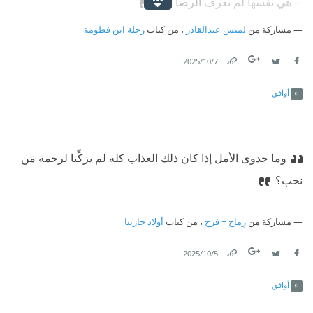
‫ – هي نفسها لم تعرف الرضا بعْد.
مشاركة من
لميس عبدالقادر
، من كتاب
رحلة ابن فطومة
7‏/10‏/2025
Link
Twitter
Facebook
أوافق
وما جدوى الأمل إذا كان ذلك العذاب كله لم يزكِّنا لرحمة مَن
نحب؟
مشاركة من
رِماح + فرح
، من كتاب
أولاد حارتنا
5‏/10‏/2025
Link
Twitter
Facebook
أوافق