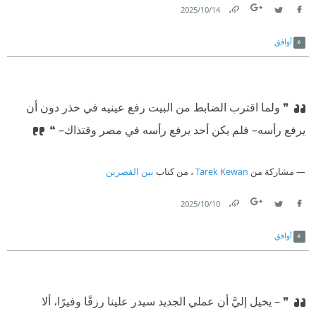
14‏/10‏/2025
Link
Twitter
Facebook
أوافق
❞ ولما اقترب الضابط من البيت رفع عينيه في حذر دون أن
يرفع رأسه– فلم يكن أحد يرفع رأسه في مصر وقتذاك– ❝
مشاركة من
Tarek Kewan
، من كتاب
بين القصرين
10‏/10‏/2025
Link
Twitter
Facebook
أوافق
❞ – يخيل إليَّ أن عملي الجديد سيدر علينا رزقًا وفيرًا، ألا