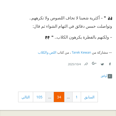
❞ ⁠‫– أكثرية شعبنا لا تخاف اللصوص ولا تكرههم..
⁠‫وتواصلت خمس دقائق في التهام الشواء ثم قال:
⁠‫– ولكنهم بالفطرة يكرهون الكلاب.. ❝
مشاركة من
Tarek Kewan
، من كتاب
اللص والكلاب
4‏/10‏/2025
Link
Twitter
Facebook
أوافق
السابق
1
...
34
...
105
التالي