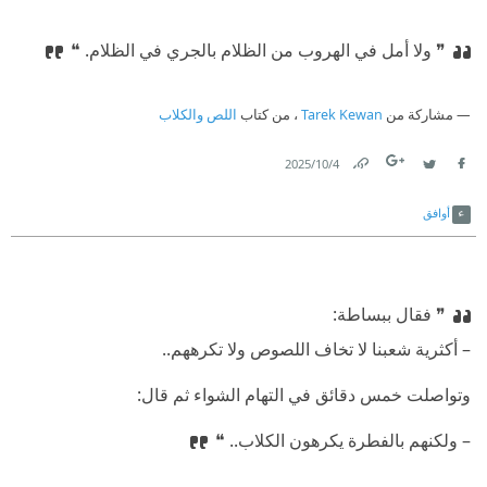
❞ ولا أمل في الهروب من الظلام بالجري في الظلام. ❝
مشاركة من
Tarek Kewan
، من كتاب
اللص والكلاب
4‏/10‏/2025
Link
Twitter
Facebook
أوافق
❞ فقال ببساطة:
⁠‫– أكثرية شعبنا لا تخاف اللصوص ولا تكرههم..
⁠‫وتواصلت خمس دقائق في التهام الشواء ثم قال:
⁠‫– ولكنهم بالفطرة يكرهون الكلاب.. ❝