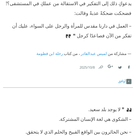
يدعوكِ ذلك إلى التفكير في الاستقالة من عملكِ في المستشفى؟!
⁠‫فضحكت ضحكةً عذبةً وقالت:
⁠‫– العمل في دارنا مقدس للمرأة والرجل على السواء، عليك أن
تفكر من الآن فصاعدًا كرجل ❝
مشاركة من
لميس عبدالقادر
، من كتاب
رحلة ابن فطومة
8‏/10‏/2025
Link
Twitter
Facebook
أوافق
❞ لا يوجد بلد سعيد.
⁠‫– الشكوى هي لغة الإنسان المشتركة.
⁠‫– نحن الحائرون بين الواقع القبيح والحلم الذي لا يتحقق.