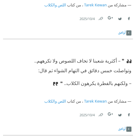
مشاركة من
Tarek Kewan
، من كتاب
اللص والكلاب
4‏/10‏/2025
Link
Twitter
Facebook
أوافق
❞ ⁠‫– أكثرية شعبنا لا تخاف اللصوص ولا تكرههم..
⁠‫وتواصلت خمس دقائق في التهام الشواء ثم قال:
⁠‫– ولكنهم بالفطرة يكرهون الكلاب.. ❝
مشاركة من
Tarek Kewan
، من كتاب
اللص والكلاب
4‏/10‏/2025
Link
Twitter
Facebook
أوافق