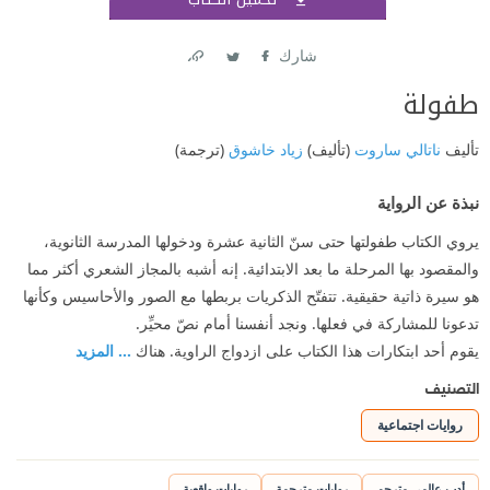
اشتر
شارك
Link
Twitter
Facebook
طفولة
تأليف
ناتالي ساروت
(تأليف)
زياد خاشوق
(ترجمة)
نبذة عن الرواية
يروي الكتاب طفولتها حتى سنّ الثانية عشرة ودخولها المدرسة الثانوية،
والمقصود بها المرحلة ما بعد الابتدائية. إنه أشبه بالمجاز الشعري أكثر مما
هو سيرة ذاتية حقيقية. تتفتّح الذكريات بربطها مع الصور والأحاسيس وكأنها
تدعونا للمشاركة في فعلها. ونجد أنفسنا أمام نصّ محيِّر.
يقوم أحد ابتكارات هذا الكتاب على ازدواج الراوية. هناك
... المزيد
التصنيف
روايات اجتماعية
أدب عالمي مترجم
روايات مترجمة
روايات واقعية