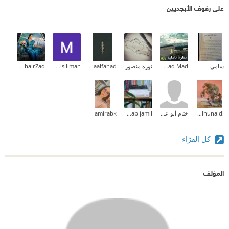
على رفوف الأبجديين
سامي
Fatmad Mad
نوره منصور
Asmaalfahad
Mamduh Alsiliman
Rahel KhairZad
Sarah Alhunaidi
ختام أبو علي
zainab jamil
amirabk
كل القرّاء
المؤلف