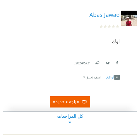
Abas Jawad
اوك
.
31‏/5‏/2024
Link
Twitter
Facebook
أوافق
اضف تعليق
مراجعة جديدة
كل المراجعات