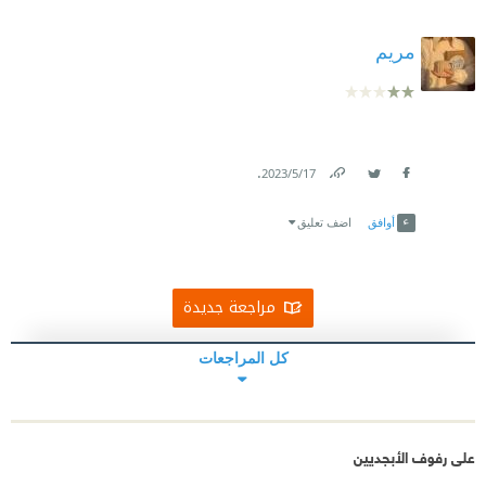
مريم
.
17‏/5‏/2023
Link
Twitter
Facebook
أوافق
اضف تعليق
مراجعة جديدة
كل المراجعات
على رفوف الأبجديين