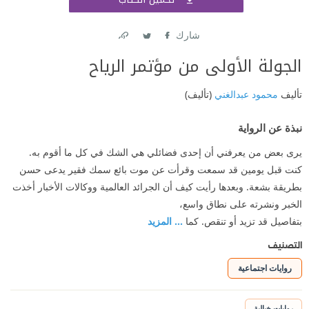
اشتر
شارك
Link
Twitter
Facebook
الجولة الأولى من مؤتمر الرياح
تأليف
محمود عبدالغني
(تأليف)
نبذة عن الرواية
يرى بعض من يعرفني أن إحدى فضائلي هي الشك في كل ما أقوم به.
كنت قبل يومين قد سمعت وقرأت عن موت بائع سمك فقير يدعى حسن
بطريقة بشعة. وبعدها رأيت كيف أن الجرائد العالمية ووكالات الأخبار أخذت
الخبر ونشرته على نطاق واسع،
بتفاصيل قد تزيد أو تنقص. كما
... المزيد
التصنيف
روايات اجتماعية
روايات خيالية