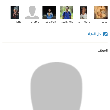
مريم
Mohammed Ben Mansur- Ward
Kareem g.elkholy
Mena Mobarak
arabic
Jano
كل القرّاء
المؤلف