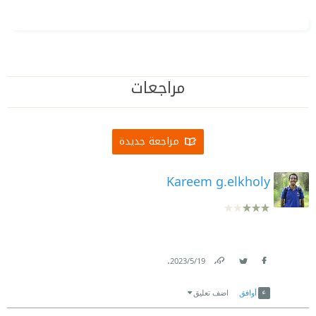
مراجعات
مراجعة جديدة
Kareem g.elkholy
.
19‏/5‏/2023
Link
Twitter
Facebook
أوافق
اضف تعليق