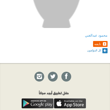
محمود عبدالغني
تابعه
كل المؤلفون
حمّل تطبيق أبجد مجاناً