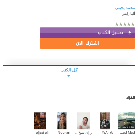
محمد يحبني
ألينا رايس
تحميل الكتاب
اشترك الآن
كل الكتب
القرّاء
Fatmad Mad
YaAhYo
رزان شيخ حسن
Nouran
aljazi ali