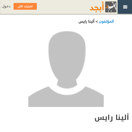
اشترك الآن
دخول
المؤلفون
> ألينا رايس
ألينا رايس