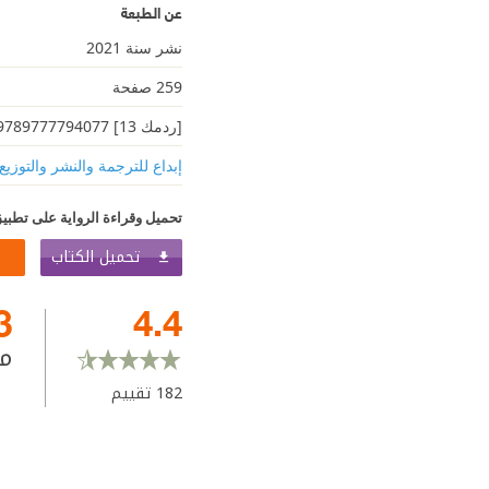
عن الطبعة
نشر سنة 2021
259 صفحة
[ردمك 13] 9789777794077
إبداع للترجمة والنشر والتوزيع
تحميل وقراءة الرواية على تطبيق
تحميل الكتاب
3
4.4
م
182
تقييم