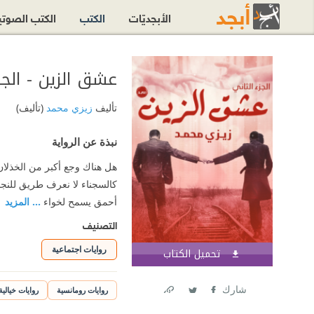
الأبجديّات
الكتب
الكتب الصوت
عشق الزين - الجز
تأليف
زيزي محمد
(تأليف)
نبذة عن الرواية
هل هناك وجع أكبر من الخذلان
كالسجناء لا نعرف طريق للنجا
أحمق يسمح لخواء
... المزيد
التصنيف
روايات اجتماعية
تحميل الكتاب
اشترك الآن
شارك
روايات رومانسية
روايات خيالية
Link
Twitter
Facebook