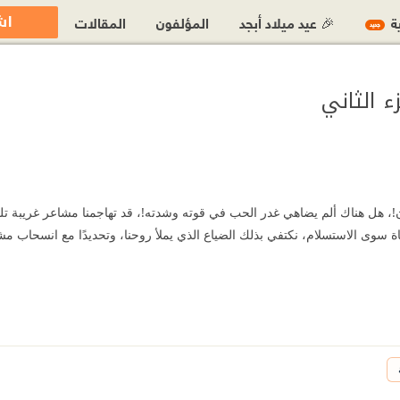
اش
ية
🎉 عيد ميلاد أبجد
المؤلفون
المقالات
جديد
ء الثاني
!، هل هناك ألم يضاهي غدر الحب في قوته وشدته!، قد تهاجمنا مشاعر غريبة تلت
ة سوى الاستسلام، نكتفي بذلك الضياع الذي يملأ روحنا، وتحديدًا مع انسحاب 