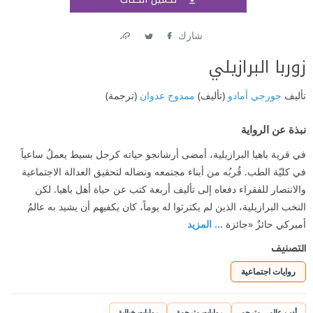
اشتر
شارك
Link
Twitter
Facebook
زوربا البرازيلي
تأليف
جورجي أمادو
(تأليف)
ممدوح عدوان
(ترجمة)
نبذة عن الرواية
في قرية باهيا البرازيلية، أمضى أرشانجو حياته كرجل بسيط يعملُ ساعياً
في كليّة الطب. قُربُه من أبناء مجتمعه ونضاله لتحقيق العدالة الاجتماعية
والانتصار للفقراء دفعاه إلى تأليف أربعة كتب عن حياة أهل باهيا. لكن
النخب البرازيلية، الذين لم يكترثوا له يوماً، كان يكفيهم أن يشيد به عالمٌ
أميركي حائزٌ «جائزة
... المزيد
التصنيف
روايات اجتماعية
أدب عالمي مترجم
روايات مترجمة
روايات خيالية