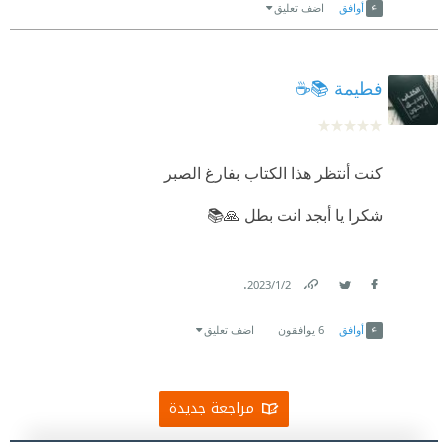
أوافق
اضف تعليق
فطيمة 📚☕
كنت أنتظر هذا الكتاب بفارغ الصبر
شكرا يا أبجد انت بطل 🙏📚
.
2‏/1‏/2023
Link
Twitter
Facebook
أوافق
6
يوافقون
اضف تعليق
مراجعة جديدة