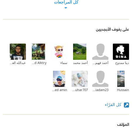
كل المراجعات
على رفوف الأبجديين
دينا ممدوح
أحمد فهيم القاضى
أحمد محمد
سماء
Ahmed Alktry
عبدالله العبدلي
mohamed amin
jaouhar707
abdullahiadam23
Hussain
كل القرّاء
المؤلف