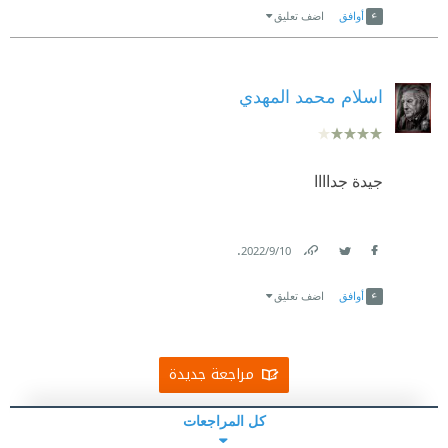
أوافق
اضف تعليق
اسلام محمد المهدي
جيدة جداااا
.
10‏/9‏/2022
Link
Twitter
Facebook
أوافق
اضف تعليق
مراجعة جديدة
كل المراجعات