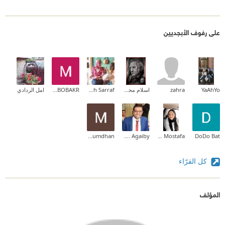
على رفوف الأبجديين
YaAhYo
zahra
اسلام محمد المهدي
Sarah Sarraf
MOHAMED ELSAYED ABOBAKR
امل الردادي
Mahbouba Ben roumdhan
Mark Onsy T. Agaiby
Lamis Mostafa
DoDo Bat
كل القرّاء
المؤلف