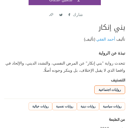
اشتر
شارك
Link
Twitter
Facebook
بني إنكار
تأليف
أحمد الفقي
(تأليف)
نبذة عن الرواية
تتحدث رواية "بني إنكار" عن المرض النفسي، والتشدد الديني، والإلحاد في
واقعنا الذي لا يقبل الإختلاف، بل وينكر وجوده أصلًا.
التصنيف
روايات اجتماعية
روايات سياسية
روايات دينية
روايات نفسية
روايات خيالية
عن الطبعة