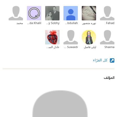
Fahad
نوره منصور
Saad Abdullah
Mina Hany Sobhy
Huda Khalil
محمد
Shaima
ليلى فاضل
Ayesha Al Suwaidi
عادل السومري
كل القرّاء
المؤلف