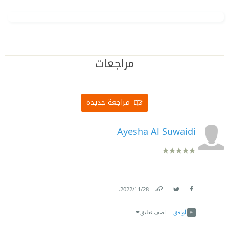
مراجعات
مراجعة جديدة
Ayesha Al Suwaidi
.
28‏/11‏/2022
Link
Twitter
Facebook
أوافق
اضف تعليق