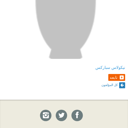
نيكولاس سباركس
تابعه
كل المؤلفون