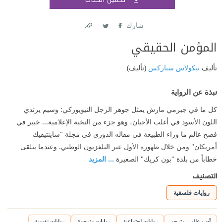
اشتر
شارك
Link
Twitter
Facebook
المؤمن الحقيقي
تأليف
نيكولاس سباركس
(تأليف)
نبذة عن الرواية
كل ما في جيرمي مارش يمثل جوهر الرجل النيويوركي: وسيم يرتدي
اللون الأسود في أغلب الأحيان، وهو جزء من النخبة الإعلامية... خبير في
فضح عالم ما وراء الطبيعة في مقاله الدوري في مجلة "ساينتيفيك
أمريكان" ومن خلال ظهوره الأول عبر التلفزيون الوطني. وعندما يتلقى
خطاباً من بلدة "بون كريك" الصغيرة
... المزيد
التصنيف
روايات فلسفية
أدب عالمي مترجم
روايات اجتماعية
روايات مترجمة
روايات نفسية