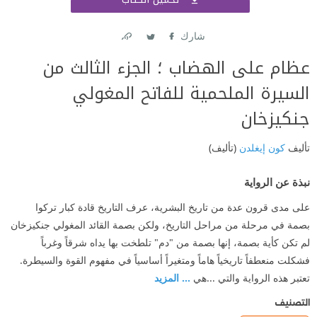
اشتر
شارك
Link
Twitter
Facebook
عظام على الهضاب ؛ الجزء الثالث من
السيرة الملحمية للفاتح المغولي
جنكيزخان
تأليف
كون إيغلدن
(تأليف)
نبذة عن الرواية
على مدى قرون عدة من تاريخ البشرية، عرف التاريخ قادة كبار تركوا
بصمة في مرحلة من مراحل التاريخ، ولكن بصمة القائد المغولي جنكيزخان
لم تكن كأية بصمة، إنها بصمة من "دم" تلطخت بها يداه شرقاً وغرباً
فشكلت منعطفاً تاريخياً هاماً ومتغيراً أساسياً في مفهوم القوة والسيطرة.
تعتبر هذه الرواية والتي ...هي
... المزيد
التصنيف