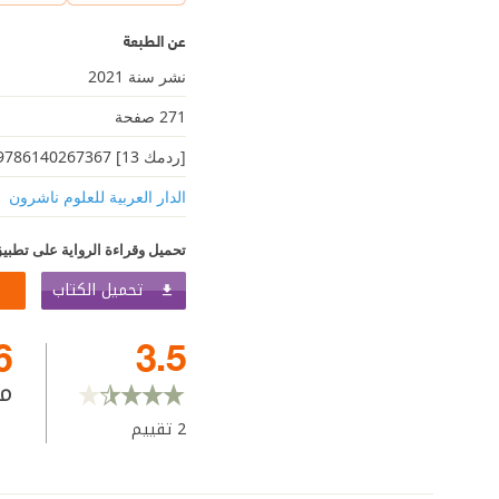
عن الطبعة
نشر سنة 2021
271 صفحة
[ردمك 13] 9786140267367
الدار العربية للعلوم ناشرون
تحميل وقراءة الرواية على تطبيق
تحميل الكتاب
6
3.5
م
2
تقييم