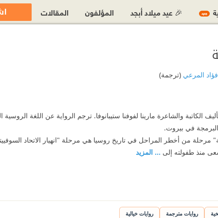
اش
ية
🎉 عيد ميلاد أبجد
المؤلفون
المقالات
جديد
ة
فؤاد المرعي
(ترجمة)
أليف الكاتبة والشاعرة مارينا لفوفنا ستيبانوفا. ترجم الرواية عن اللغة الروسية
البرمجة في بيروت.
ة" مرحلة من أخطر المراحل في تاريخ روسيا هي مرحلة "انهيار الاتحاد السوفييتي،
سعى منذ طفولته إلى
... المزيد
خية
روايات مترجمة
روايات خيالية