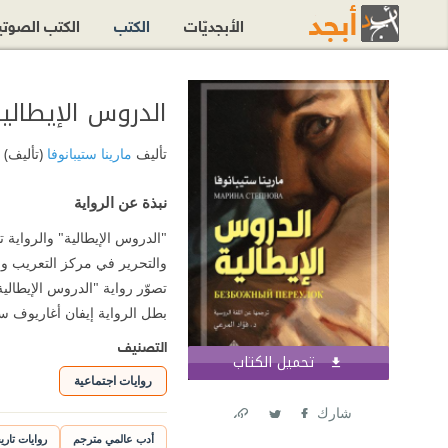
الأبجديّات
الكتب
الكتب الصوت
الدروس الإيطالي
تأليف
مارينا ستيبانوفا
(تأليف)
نبذة عن الرواية
"الدروس الإيطالية" والرواية ت
والتحرير في مركز التعريب و
تصوّر رواية "الدروس الإيطالي
بطل الرواية إيفان أغاريوف 
التصنيف
تحميل الكتاب
اشترك الآن
روايات اجتماعية
شارك
Link
Twitter
Facebook
أدب عالمي مترجم
روايات تاري