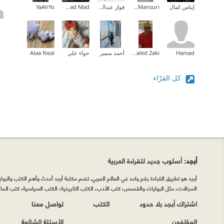
إيناس كمال
Enas Al-Mansuri
فواز عبدالمحسن
Fatmad Mad
YaAhYo
Hamad
Khaled Zaki
أحمد سمير
حواء علي
Alaa Neal
كل القرّاء
أبجد
: أسلوب جديد للقراءة العربية
أبجد هو تطبيق القراءة رقم واحد في العالم العربي. تضم مكتبة أبجد أحدث وأهم الكتب والروايات
المجالات، مثل الروايات والقصص، كتب الأدب، الكتب التاريخية، الكتب السياسية، كتب المال 
اشتراك أبجد بلا حدود
الكتب
تواصل معنا
المؤلفون
الأسئلة الشائعة