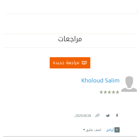
مراجعات
مراجعة جديدة
Kholoud Salim
.
28‏/8‏/2025
Link
Twitter
Facebook
أوافق
اضف تعليق