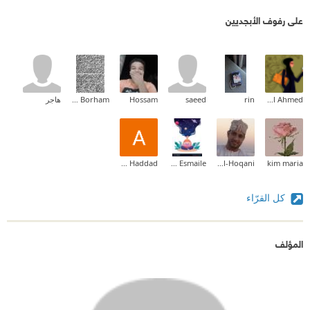
على رفوف الأبجديين
jewel Ahmed
rin
saeed
Hossam
Ahmad Borham
هاجر
Asad Haddad
Zahraa Esmaile
Said Al-Hoqani
kim maria
كل القرّاء
المؤلف