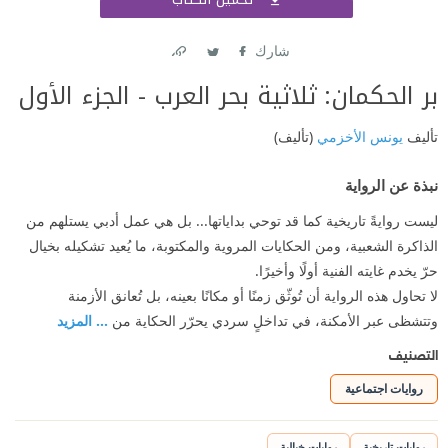
اشتر
شارك
Link
Twitter
Facebook
بر الحكمان: ثلاثية بحر العرب - الجزء الأول
تأليف
يونس الأخزمي
(تأليف)
نبذة عن الرواية
ليست روايةً تاريخية كما قد توحي بداياتها... بل هي عمل أدبي يستلهم من
الذاكرة الشعبية، ومن الحكايات المروية والمكتوبة، ما يُعيد تشكيله بخيال
حرّ يخدم غايته الفنية أولًا وأخيرًا.
لا تحاول هذه الرواية أن تُوثّق زمنًا أو مكانًا بعينه، بل تُعانق الأزمنة
وتتشظى عبر الأمكنة، في تداخلٍ سردي يحرّر الحكاية من
... المزيد
التصنيف
روايات اجتماعية
روايات تاريخية
روايات خيالية