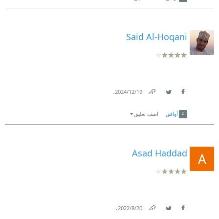
Said Al-Hoqani
.
19‏/12‏/2024
Link
Twitter
Facebook
أوافق
اضف تعليق
Asad Haddad
.
20‏/8‏/2022